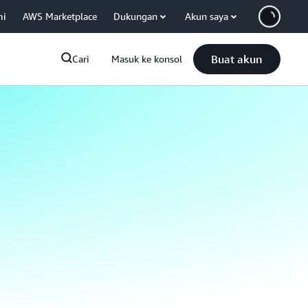
mi
AWS Marketplace
Dukungan
Akun saya
Buat akun
Cari
Masuk ke konsol