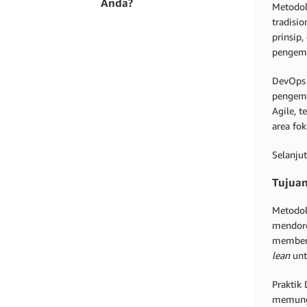
Anda?
Metodol
tradisio
prinsip,
pengemb
DevOps 
pengemb
Agile, 
area fo
Selanju
Tujua
Metodol
mendoro
member
lean
unt
Praktik
memungk