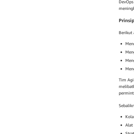
DevOps 
meningk
Prinsi
Berikut
Meng
Meng
Meng
Meng
Tim Agi
melibat
permint
Sebalik
Kola
Alat
Stra