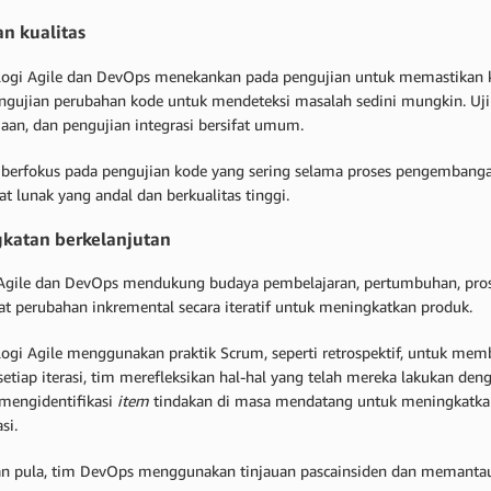
n kualitas
ogi Agile dan DevOps menekankan pada pengujian untuk memastikan k
ngujian perubahan kode untuk mendeteksi masalah sedini mungkin. Uji un
aan, dan pengujian integrasi bersifat umum.
berfokus pada pengujian kode yang sering selama proses pengembang
at lunak yang andal dan berkualitas tinggi.
katan berkelanjutan
 Agile dan DevOps mendukung budaya pembelajaran, pertumbuhan, prose
 perubahan inkremental secara iteratif untuk meningkatkan produk.
ogi Agile menggunakan praktik Scrum, seperti retrospektif, untuk m
setiap iterasi, tim merefleksikan hal-hal yang telah mereka lakukan de
mengidentifikasi
item
tindakan di masa mendatang untuk meningkatkan 
si.
n pula, tim DevOps menggunakan tinjauan pascainsiden dan memantau