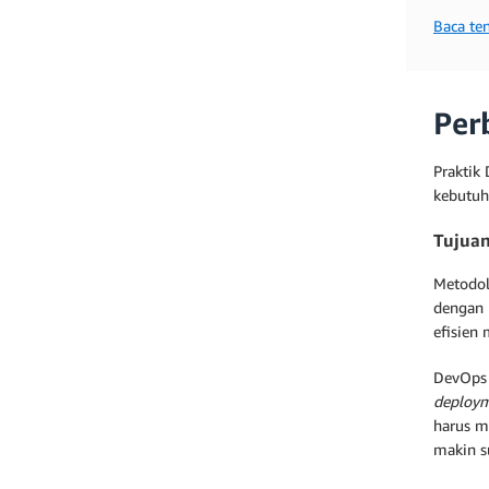
Baca te
Per
Praktik
kebutuh
Tujua
Metodol
dengan 
efisien
DevOps 
deploy
harus m
makin su