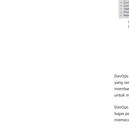
DevOps 
yang se
membant
untuk 
DevOps 
tugas p
memecah