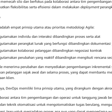
memecah silo dan berfokus pada kolaborasi antara tim pengembangan se
atkan fleksibilitas serta efisiensi dalam melakukan
deployment
perangk
p
 adalah empat prinsip utama atau prioritas metodologi Agile:
utamakan individu dan interaksi dibandingkan proses serta alat
utamakan perangkat lunak yang berfungsi dibandingkan dokumentasi
utamakan kolaborasi pelanggan dibandingkan negosiasi kontrak
utamakan perubahan yang reaktif dibandingkan mengikuti rencana sec
le menerima perubahan dan menyediakan pengembangan inkremental serta
kan pelanggan sejak awal dan selama proses, yang dapat membantu m
aan klien.
nya, DevOps memiliki lima prinsip utama, yang dirangkum dengan akr
borasi antara tim pengembangan dan operasi untuk tanggung jawab b
 dan teknik otomatisasi untuk mengotomatiskan tugas berulang, mengur
tegi
lean
untuk meniadakan proses apa pun yang dapat memperlama wa