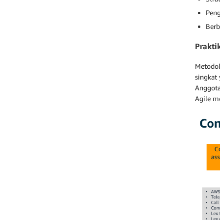
Peng
Berb
Prakti
Metodol
singkat
Anggota
Agile m