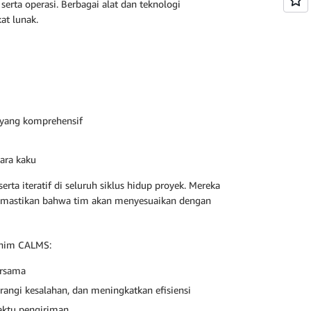
rta operasi. Berbagai alat dan teknologi
at lunak.
 yang komprehensif
ara kaku
 iteratif di seluruh siklus hidup proyek. Mereka
emastikan bahwa tim akan menyesuaikan dengan
onim CALMS:
ersama
angi kesalahan, dan meningkatkan efisiensi
ktu pengiriman