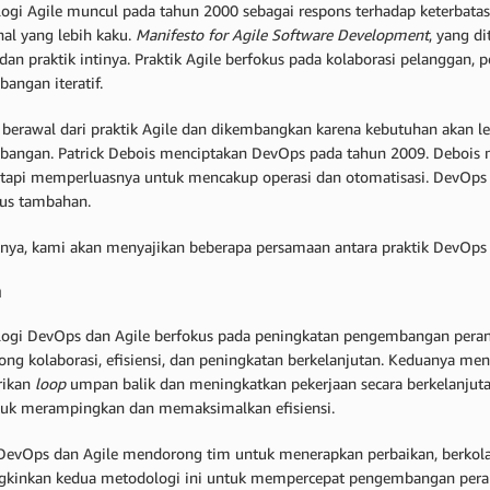
ogi Agile muncul pada tahun 2000 sebagai respons terhadap keterbat
nal yang lebih kaku.
Manifesto for Agile Software Development
, yang d
 dan praktik intinya. Praktik Agile berfokus pada kolaborasi pelanggan,
angan iteratif.
berawal dari praktik Agile dan dikembangkan karena kebutuhan akan leb
angan. Patrick Debois menciptakan DevOps pada tahun 2009. Debois me
tetapi memperluasnya untuk mencakup operasi dan otomatisasi. DevOp
kus tambahan.
tnya, kami akan menyajikan beberapa persamaan antara praktik DevOps 
n
ogi DevOps dan Agile berfokus pada peningkatan pengembangan perang
ng kolaborasi, efisiensi, dan peningkatan berkelanjutan. Keduanya men
ikan
loop
umpan balik dan meningkatkan pekerjaan secara berkelanjut
uk merampingkan dan memaksimalkan efisiensi.
 DevOps dan Agile mendorong tim untuk menerapkan perbaikan, berkola
inkan kedua metodologi ini untuk mempercepat pengembangan perang