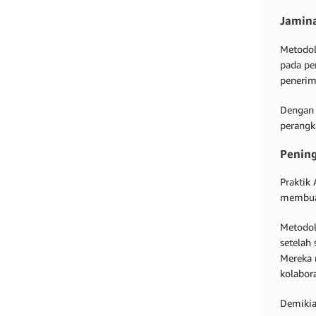
Jamina
Metodol
pada pe
penerim
Dengan 
perangk
Pening
Praktik
membuat
Metodol
setelah 
Mereka 
kolabora
Demikia