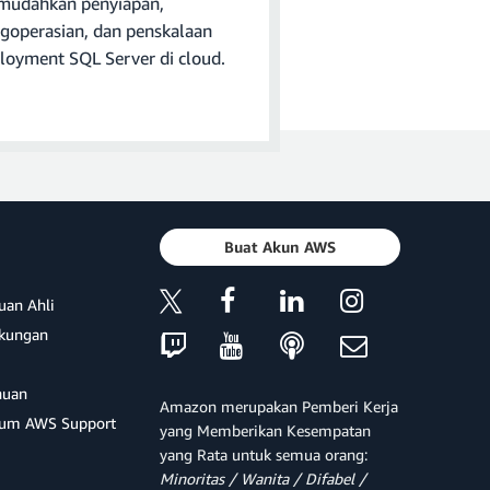
udahkan penyiapan,
goperasian, dan penskalaan
oh kita, jangan buat
loyment SQL Server di cloud.
Buat Akun AWS
an file di tempat yang
uan Ahli
ukungan
huan
Amazon merupakan Pemberi Kerja
um AWS Support
yang Memberikan Kesempatan
yang Rata untuk semua orang:
Minoritas / Wanita / Difabel /
abase (Basis Data)
dan