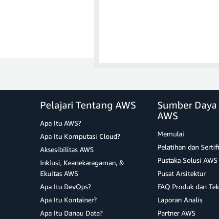
b. Anda diminta untuk membuat s
snapshot terakhir, nyatakan bahw
Catatan
: Menghapus Instan
Pelajari Tentang AWS
Sumber Daya
AWS
b. Selanjutnya,
klik di sini
untuk 
Apa Itu AWS?
dapat dengan mudah ditemukan 
Memulai
Apa Itu Komputasi Cloud?
Pelatihan dan Sertif
Aksesibilitas AWS
Pustaka Solusi AWS
Inklusi, Keanekaragaman, &
Ekuitas AWS
Pusat Arsitektur
Apa Itu DevOps?
FAQ Produk dan Tek
Apa Itu Kontainer?
Laporan Analis
Apa Itu Danau Data?
Partner AWS
c. Sekarang Anda terhubung ke ba