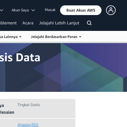
Masuk
Akun Saya
Buat Akun AWS
ablement
Acara
Jelajahi Lebih Lanjut
ya Lainnya
Jelajahi Berdasarkan Peran
is Data
Tingkat Gratis
ya
lesaian
Amazon RDS