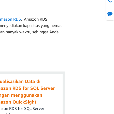
ngetahui detailnya.
nal libraries (Paket
Anda hapus, lalu pilih
mazon RDS
. Amazon RDS
 menyediakan kapasitas yang hemat
kan banyak waktu, sehingga Anda
definisi driver. Pilih
da langkah sebelumnya.
 pada tangkapan layar
"jdbc:postgresql://".
alnya, URL dapat berupa
aseSaya
.
mazon RDS. Dalam
ualisasikan Data di
azon RDS for SQL Server
ngan menggunakan
 Amazon RDS.
azon QuickSight
zon RDS for SQL Server