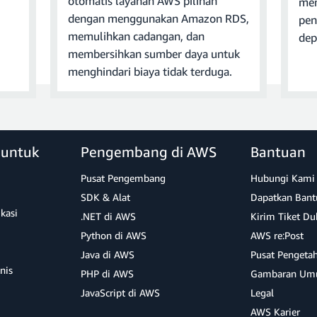
otomatis layanan AWS pilihan
mem
dengan menggunakan Amazon RDS,
pen
napshot terakhir dan mengonfirmasi penghapusan. Sebagai cont
memulihkan cadangan, dan
dep
a Anda ingin menghapus instans, lalu klik
Hapus
.
membersihkan sumber daya untuk
menghindari biaya tidak terduga.
s DB Anda mungkin memerlukan beberapa menit.
 untuk
Pengembang di AWS
Bantuan
mengunduh
driver
JDBC terbaru dari situs web PostgreSQL. Simp
Pusat Pengembang
Hubungi Kami
nantinya.
File
ini diperlukan pada langkah selanjutnya.
SDK & Alat
Dapatkan Bant
ikasi
.NET di AWS
Kirim Tiket D
Python di AWS
AWS re:Post
Java di AWS
Pusat Pengeta
nis
PHP di AWS
Gambaran Um
JavaScript di AWS
Legal
sis data. Dari Konsol Amazon RDS, pilih instans dari daftar
Dat
AWS Karier