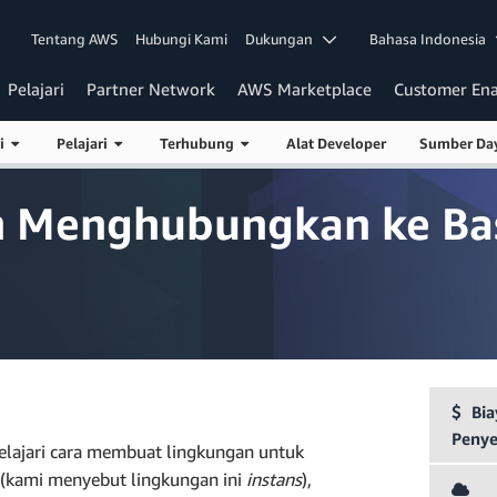
Tentang AWS
Hubungi Kami
Dukungan
Bahasa Indonesia
Pelajari
Partner Network
AWS Marketplace
Customer En
ai
Pelajari
Terhubung
Alat Developer
Sumber Da
 Menghubungkan ke Bas
Bia
Penye
elajari cara membuat lingkungan untuk
 (kami menyebut lingkungan ini
instans
),