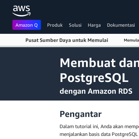
Amazon Q
Produk
Solusi
Harga
Dokumentasi
Pusat Sumber Daya untuk Memulai
Lewati ke Konten Utama
Memul
Membuat dan
PostgreSQL
dengan Amazon RDS
Pengantar
Dalam tutorial ini, Anda akan memp
menjalankan basis data PostgreSQL