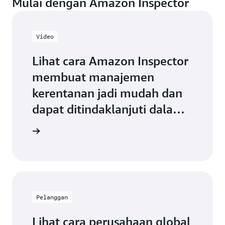
Mulai dengan Amazon Inspector
Video
Lihat cara Amazon Inspector
membuat manajemen
kerentanan jadi mudah dan
dapat ditindaklanjuti dalam
video singkat ini.
on video
Pelanggan
Lihat cara perusahaan global