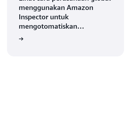
menggunakan Amazon
Inspector untuk
mengotomatiskan
manajemen kerentanan
engkapnya
perangkat lunak.