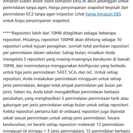
Amazon Elastic Block Store (Amazon EBS) di akun pelanggan untuk
pemindaian tanpa agen. Harga penyimpanan
snapshot
terpisah dari
pemindaian EC2 tanpa agen Inspector. Lihat
harga Amazon EBS
untuk biaya penyimpanan
snapshot
.
*****Repositori lebih dari 10MB ditagihkan sebagai beberapa
repositori. Misalnya, repositori 100MB akan dihitung sebagai 10
repositori untuk tujuan penagihan. Jumlah total penilaian repositori
per pemindaian dalam sebulan: Setiap bulan, misalkan Anda
mengelola 5 repositori yang masing-masingnya berukuran di bawah
10MB, dan memindainya menggunakan konfigurasi yang berbeda
untuk tiga jenis pemindaian: SAST, SCA, dan IaC. Untuk setiap
repositori, Anda melakukan pemindaian mingguan untuk setiap
jenis pemindaian, dengan total empat pemindaian per bulan per
jenis. Selain itu, Anda telah mengaktifkan pemindaian berbasis
perubahan, yang menghasilkan 5 pemindaian permintaan tarik atau
gabungan per jenis pemindaian setiap bulan untuk setiap repositori.
Ketika repositori pertama kali di-
onboard
, repositori juga dipindai
sekali sesuai permintaan untuk setiap jenis pemindaian. Secara
keseluruhan, ini berarti setiap repositori melewati 12 pemindaian
mingguan (4 minggu × 3 jenis pemindaian), 15 pemindaian berbasis