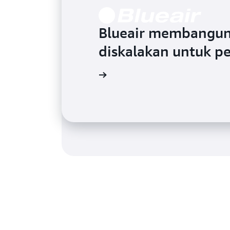
Blueair membangun
diskalakan untuk p
Traeger Grills memi
Baca selengkapnya
perangkat ke AWS I
Baca selengkapnya