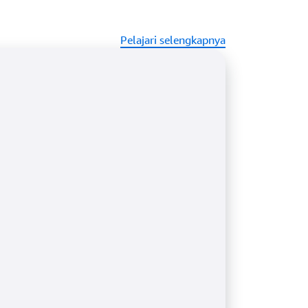
oT yang menjembatani kesenjangan antara
erangkat pihak ketiga. Gunakan konektor
ntegrasikan perangkat yang terhubung
Pelajari selengkapnya
da, yang menjadikan solusi cerdas Anda