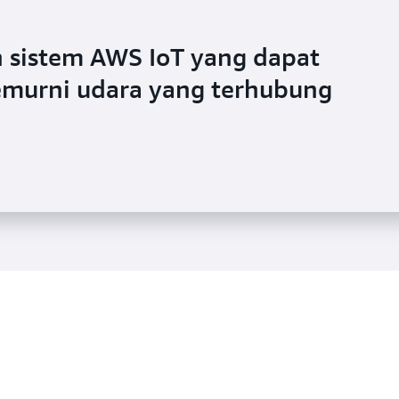
 sistem AWS IoT yang dapat
emurni udara yang terhubung
grasikan lebih dari 110.000
oT