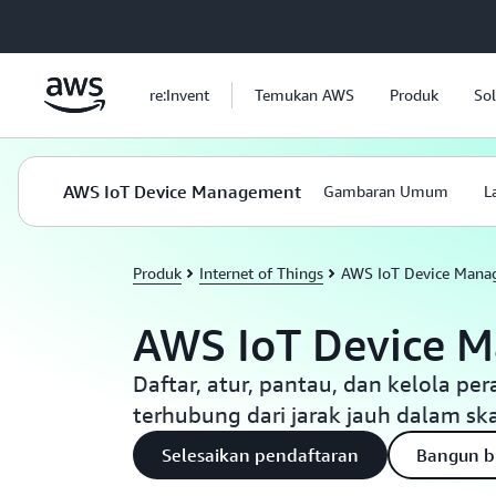
a11y-skip-to-main-content
re:Invent
Temukan AWS
Produk
Sol
AWS IoT Device Management
Gambaran Umum
L
Produk
Internet of Things
AWS IoT Device Mana
AWS IoT Device 
Daftar, atur, pantau, dan kelola pe
terhubung dari jarak jauh dalam sk
Selesaikan pendaftaran
Bangun b