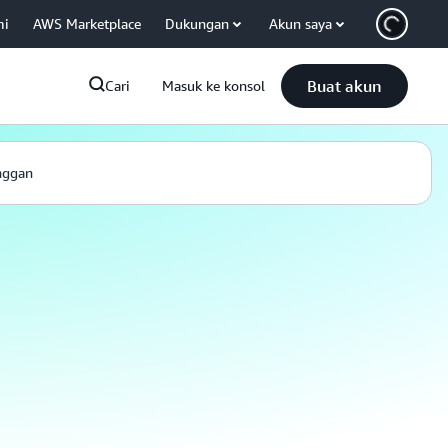
mi
AWS Marketplace
Dukungan
Akun saya
Buat akun
Cari
Masuk ke konsol
nggan