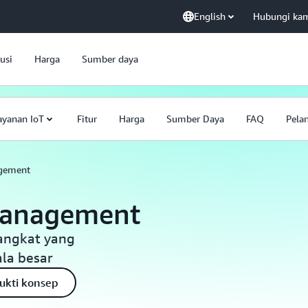
English
Hubungi ka
usi
Harga
Sumber daya
ayanan IoT
Fitur
Harga
Sumber Daya
FAQ
Pela
gement
Management
rangkat yang
ala besar
ukti konsep