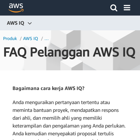
Klik di sini untuk kembali ke halaman beranda Amazon Web
AWS IQ
Ikhtisar
Produk
AWS IQ
FAQ Pelanggan AWS IQ
Fitur
Harga
FAQ
Ahli
Bagaimana cara kerja AWS IQ?
Anda menguraikan pertanyaan tertentu atau
meminta bantuan proyek, mendapatkan respons
dari ahli, dan memilih ahli yang memiliki
keterampilan dan pengalaman yang Anda perlukan.
Anda kemudian menyepakati proposal tertulis