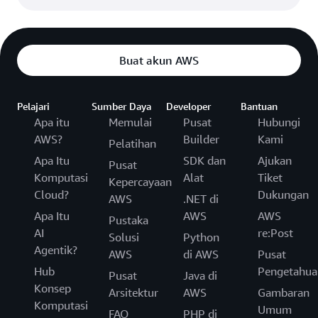
Buat akun AWS
Pelajari
Sumber Daya
Developer
Bantuan
Apa itu
Memulai
Pusat
Hubungi
AWS?
Builder
Kami
Pelatihan
Apa Itu
SDK dan
Ajukan
Pusat
Komputasi
Alat
Tiket
Kepercayaan
Cloud?
Dukungan
AWS
.NET di
Apa Itu
AWS
AWS
Pustaka
AI
re:Post
Solusi
Python
Agentik?
AWS
di AWS
Pusat
Hub
Pengetahua
Pusat
Java di
Konsep
Arsitektur
AWS
Gambaran
Komputasi
Umum
FAQ
PHP di