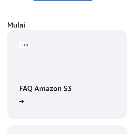
Mulai
FAQ
FAQ Amazon S3
engkapnya