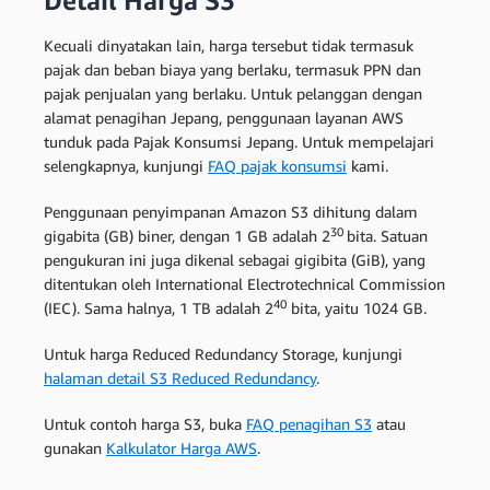
Detail Harga S3
Kecuali dinyatakan lain, harga tersebut tidak termasuk
pajak dan beban biaya yang berlaku, termasuk PPN dan
pajak penjualan yang berlaku. Untuk pelanggan dengan
alamat penagihan Jepang, penggunaan layanan AWS
tunduk pada Pajak Konsumsi Jepang. Untuk mempelajari
selengkapnya, kunjungi
FAQ pajak konsumsi
kami.
Penggunaan penyimpanan Amazon S3 dihitung dalam
30
gigabita (GB) biner, dengan 1 GB adalah 2
bita. Satuan
pengukuran ini juga dikenal sebagai gigibita (GiB), yang
ditentukan oleh International Electrotechnical Commission
40
(IEC). Sama halnya, 1 TB adalah 2
bita, yaitu 1024 GB.
Untuk harga Reduced Redundancy Storage, kunjungi
halaman detail S3 Reduced Redundancy
.
Untuk contoh harga S3, buka
FAQ penagihan S3
atau
gunakan
Kalkulator Harga AWS
.