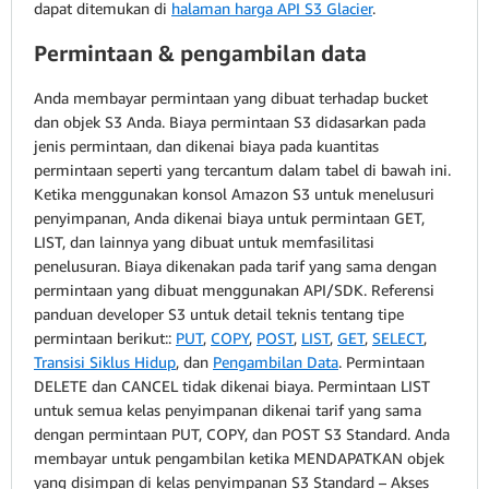
dapat ditemukan di
halaman harga API S3 Glacier
.
Permintaan & pengambilan data
Anda membayar permintaan yang dibuat terhadap bucket
dan objek S3 Anda. Biaya permintaan S3 didasarkan pada
jenis permintaan, dan dikenai biaya pada kuantitas
permintaan seperti yang tercantum dalam tabel di bawah ini.
Ketika menggunakan konsol Amazon S3 untuk menelusuri
penyimpanan, Anda dikenai biaya untuk permintaan GET,
LIST, dan lainnya yang dibuat untuk memfasilitasi
penelusuran. Biaya dikenakan pada tarif yang sama dengan
permintaan yang dibuat menggunakan API/SDK. Referensi
panduan developer S3 untuk detail teknis tentang tipe
permintaan berikut::
PUT
,
COPY
,
POST
,
LIST
,
GET
,
SELECT
,
Transisi Siklus Hidup
, dan
Pengambilan Data
. Permintaan
DELETE dan CANCEL tidak dikenai biaya.
Permintaan LIST
untuk semua kelas penyimpanan dikenai tarif yang sama
dengan permintaan PUT, COPY, dan POST S3 Standard. Anda
membayar untuk pengambilan ketika MENDAPATKAN objek
yang disimpan di kelas penyimpanan S3 Standard – Akses