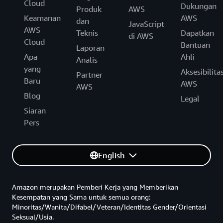
Cloud
Dukungan
Produk
AWS
Keamanan
AWS
dan
JavaScript
AWS
Teknis
Dapatkan
di AWS
Cloud
Bantuan
Laporan
Apa
Ahli
Analis
yang
Aksesibilita
Partner
Baru
AWS
AWS
Blog
Legal
Siaran
Pers
English
Amazon merupakan Pemberi Kerja yang Memberikan
Kesempatan yang Sama untuk semua orang:
Minoritas/Wanita/Difabel/Veteran/Identitas Gender/Orientasi
Seksual/Usia.