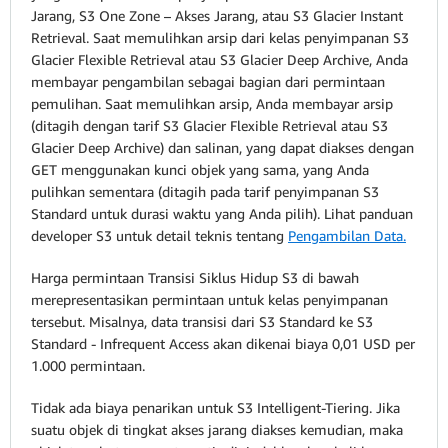
Jarang, S3 One Zone – Akses Jarang, atau S3 Glacier Instant
Retrieval. Saat memulihkan arsip dari kelas penyimpanan S3
Glacier Flexible Retrieval atau S3 Glacier Deep Archive, Anda
membayar pengambilan sebagai bagian dari permintaan
pemulihan. Saat memulihkan arsip, Anda membayar arsip
(ditagih dengan tarif S3 Glacier Flexible Retrieval atau S3
Glacier Deep Archive) dan salinan, yang dapat diakses dengan
GET menggunakan kunci objek yang sama, yang Anda
pulihkan sementara (ditagih pada tarif penyimpanan S3
Standard untuk durasi waktu yang Anda pilih). Lihat panduan
developer S3 untuk detail teknis tentang
Pengambilan Data.
Harga permintaan Transisi Siklus Hidup S3 di bawah
merepresentasikan permintaan untuk kelas penyimpanan
tersebut. Misalnya, data transisi dari S3 Standard ke S3
Standard - Infrequent Access akan dikenai biaya 0,01 USD per
1.000 permintaan.
Tidak ada biaya penarikan untuk S3 Intelligent-Tiering. Jika
suatu objek di tingkat akses jarang diakses kemudian, maka