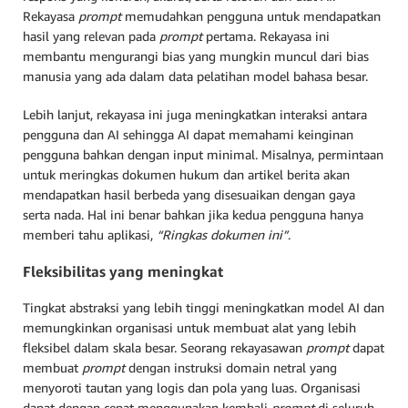
Rekayasa
prompt
memudahkan pengguna untuk mendapatkan
hasil yang relevan pada
prompt
pertama. Rekayasa ini
membantu mengurangi bias yang mungkin muncul dari bias
manusia yang ada dalam data pelatihan model bahasa besar.
Lebih lanjut, rekayasa ini juga meningkatkan interaksi antara
pengguna dan AI sehingga AI dapat memahami keinginan
pengguna bahkan dengan input minimal. Misalnya, permintaan
untuk meringkas dokumen hukum dan artikel berita akan
mendapatkan hasil berbeda yang disesuaikan dengan gaya
serta nada. Hal ini benar bahkan jika kedua pengguna hanya
memberi tahu aplikasi,
“Ringkas dokumen ini”
.
Fleksibilitas yang meningkat
Tingkat abstraksi yang lebih tinggi meningkatkan model AI dan
memungkinkan organisasi untuk membuat alat yang lebih
fleksibel dalam skala besar. Seorang rekayasawan
prompt
dapat
membuat
prompt
dengan instruksi domain netral yang
menyoroti tautan yang logis dan pola yang luas. Organisasi
dapat dengan cepat menggunakan kembali
prompt
di seluruh