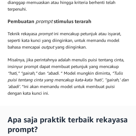
dianggap memuaskan atau hingga kriteria berhenti telah
terpenuhi.
Pembuatan
prompt
stimulus terarah
Teknik rekayasa
prompt
ini mencakup petunjuk atau isyarat,
seperti kata kunci yang diinginkan, untuk memandu model
bahasa mencapai
output
yang diinginkan.
Misalnya, jika perintahnya adalah menulis puisi tentang cinta,
insinyur prompt dapat membuat petunjuk yang mencakup
“hati,”
“gairah,”
dan
“abadi.
“ Model mungkin diminta,
“Tulis
puisi tentang cinta yang mencakup kata-kata 'hati', ''gairah,' dan
'abadi'.
“
Ini akan memandu model untuk membuat puisi
dengan kata kunci ini.
Apa saja praktik terbaik rekayasa
prompt?