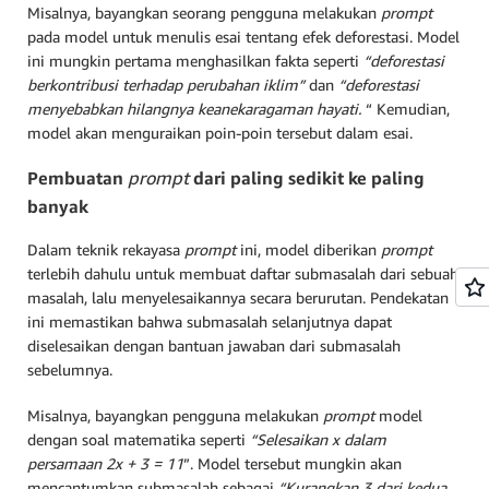
Misalnya, bayangkan seorang pengguna melakukan
prompt
pada model untuk menulis esai tentang efek deforestasi. Model
ini mungkin pertama menghasilkan fakta seperti
“deforestasi
berkontribusi terhadap perubahan iklim”
dan
“deforestasi
menyebabkan hilangnya keanekaragaman hayati.
“ Kemudian,
model akan menguraikan poin-poin tersebut dalam esai.
Pembuatan
prompt
dari paling sedikit ke paling
banyak
Dalam teknik rekayasa
prompt
ini, model diberikan
prompt
terlebih dahulu untuk membuat daftar submasalah dari sebuah
masalah, lalu menyelesaikannya secara berurutan. Pendekatan
ini memastikan bahwa submasalah selanjutnya dapat
diselesaikan dengan bantuan jawaban dari submasalah
sebelumnya.
Misalnya, bayangkan pengguna melakukan
prompt
model
dengan soal matematika seperti
“Selesaikan x dalam
persamaan 2x + 3 = 11
”. Model tersebut mungkin akan
mencantumkan submasalah sebagai
“Kurangkan 3 dari kedua