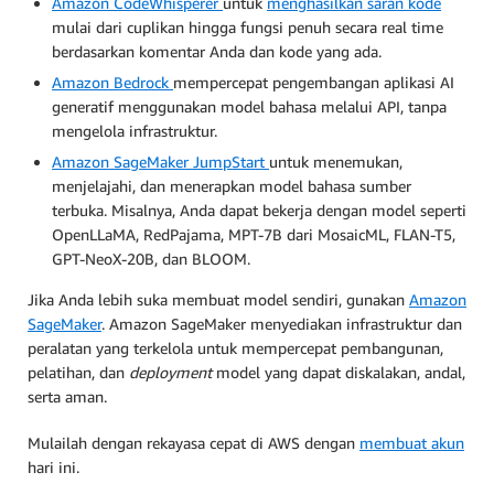
Amazon CodeWhisperer
untuk
menghasilkan saran kode
mulai dari cuplikan hingga fungsi penuh secara real time
berdasarkan komentar Anda dan kode yang ada.
Amazon Bedrock
mempercepat pengembangan aplikasi AI
generatif menggunakan model bahasa melalui API, tanpa
mengelola infrastruktur.
Amazon SageMaker JumpStart
untuk menemukan,
menjelajahi, dan menerapkan model bahasa sumber
terbuka. Misalnya, Anda dapat bekerja dengan model seperti
OpenLLaMA, RedPajama, MPT-7B dari MosaicML, FLAN-T5,
GPT-NeoX-20B, dan BLOOM.
Jika Anda lebih suka membuat model sendiri, gunakan
Amazon
SageMaker
. Amazon SageMaker menyediakan infrastruktur dan
peralatan yang terkelola untuk mempercepat pembangunan,
pelatihan, dan
deployment
model yang dapat diskalakan, andal,
serta aman.
Mulailah dengan rekayasa cepat di AWS dengan
membuat akun
hari ini.