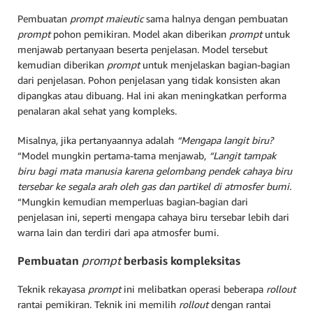
Pembuatan
prompt maieutic
sama halnya dengan pembuatan
prompt
pohon pemikiran. Model akan diberikan
prompt
untuk
menjawab pertanyaan beserta penjelasan. Model tersebut
kemudian diberikan
prompt
untuk menjelaskan bagian-bagian
dari penjelasan. Pohon penjelasan yang tidak konsisten akan
dipangkas atau dibuang. Hal ini akan meningkatkan performa
penalaran akal sehat yang kompleks.
Misalnya, jika pertanyaannya adalah
“Mengapa langit biru?
“Model mungkin pertama-tama menjawab,
“Langit tampak
biru bagi mata manusia karena gelombang pendek cahaya biru
tersebar ke segala arah oleh gas dan partikel di atmosfer bumi.
“
Mungkin kemudian memperluas bagian-bagian dari
penjelasan ini, seperti mengapa cahaya biru tersebar lebih dari
warna lain dan terdiri dari apa atmosfer bumi.
Pembuatan
prompt
berbasis kompleksitas
Teknik rekayasa
prompt
ini melibatkan operasi beberapa
rollout
rantai pemikiran. Teknik ini memilih
rollout
dengan rantai