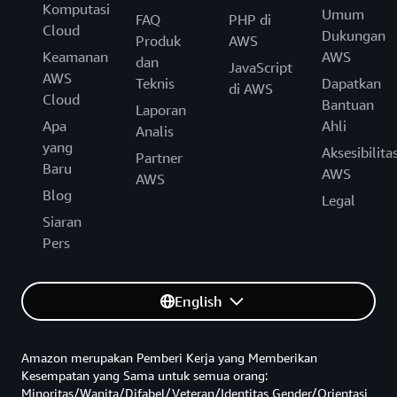
Komputasi
Umum
FAQ
PHP di
Cloud
Dukungan
Produk
AWS
Keamanan
AWS
dan
JavaScript
AWS
Teknis
Dapatkan
di AWS
Cloud
Bantuan
Laporan
Apa
Ahli
Analis
yang
Aksesibilita
Partner
Baru
AWS
AWS
Blog
Legal
Siaran
Pers
English
Amazon merupakan Pemberi Kerja yang Memberikan
Kesempatan yang Sama untuk semua orang:
Minoritas/Wanita/Difabel/Veteran/Identitas Gender/Orientasi