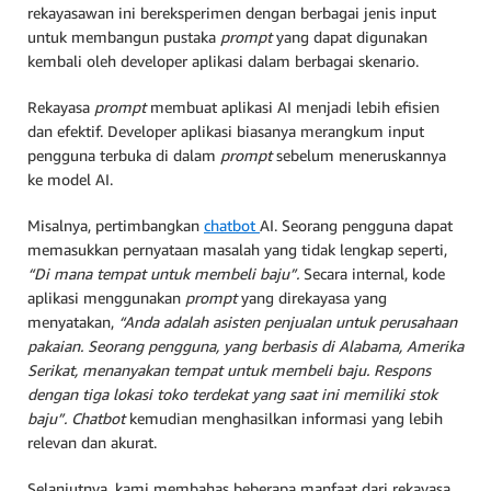
rekayasawan ini bereksperimen dengan berbagai jenis input
untuk membangun pustaka
prompt
yang dapat digunakan
kembali oleh developer aplikasi dalam berbagai skenario.
Rekayasa
prompt
membuat aplikasi AI menjadi lebih efisien
dan efektif. Developer aplikasi biasanya merangkum input
pengguna terbuka di dalam
prompt
sebelum meneruskannya
ke model AI.
Misalnya, pertimbangkan
chatbot
AI. Seorang pengguna dapat
memasukkan pernyataan masalah yang tidak lengkap seperti,
“Di mana tempat untuk membeli baju”.
Secara internal, kode
aplikasi menggunakan
prompt
yang direkayasa yang
menyatakan,
“Anda adalah asisten penjualan untuk perusahaan
pakaian. Seorang pengguna, yang berbasis di Alabama, Amerika
Serikat, menanyakan tempat untuk membeli baju. Respons
dengan tiga lokasi toko terdekat yang saat ini memiliki stok
baju”.
Chatbot
kemudian menghasilkan informasi yang lebih
relevan dan akurat.
Selanjutnya, kami membahas beberapa manfaat dari rekayasa