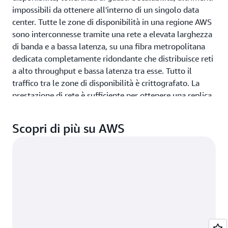
impossibili da ottenere all'interno di un singolo data
center. Tutte le zone di disponibilità in una regione AWS
sono interconnesse tramite una rete a elevata larghezza
di banda e a bassa latenza, su una fibra metropolitana
dedicata completamente ridondante che distribuisce reti
a alto throughput e bassa latenza tra esse. Tutto il
traffico tra le zone di disponibilità è crittografato. La
prestazione di rete è sufficiente per ottenere una replica
sincrona fra le zone di disponibilità. Le zone di
disponibilità rendono il partizionamento delle
Scopri di più su AWS
applicazioni per la disponibilità elevata molto semplice.
Il partizionamento di un'applicazione in diverse zone di
disponibilità consente l'isolamento delle aziende e le
protegge da problemi come blackout, fulmini, tornado,
terremoti e altro ancora. Le zone di disponibilità sono
fisicamente separate tra loro da una distanza
significativa, di molti chilometri, pur restando nel raggio
di 100 km (60 miglia) l'una dall'altra.