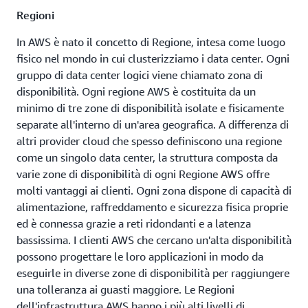
Stati Uniti occidentali (California
Ashburn, Virginia
New York, New York
Regioni
settentrionale)
Atlanta. GA
Newark, New Jersey
Stati Uniti orientali (Virginia
In AWS è nato il concetto di Regione, intesa come luogo
settentrionale)
fisico nel mondo in cui clusterizziamo i data center. Ogni
Boston, Massachusetts
Palo Alto, California
gruppo di data center logici viene chiamato zona di
Stati Uniti orientali (Ohio)
Chicago, Illinois
Phoenix, Arizona
disponibilità. Ogni regione AWS è costituita da un
Disponibile
Disponibile a breve
Stati Uniti occidentali (Oregon)
minimo di tre zone di disponibilità isolate e fisicamente
Columbus, Ohio
Philadelphia,
separate all'interno di un'area geografica. A differenza di
Pennsylvania
altri provider cloud che spesso definiscono una regione
Dallas/Fort Worth,
come un singolo data center, la struttura composta da
Texas
Portland, Oregon
varie zone di disponibilità di ogni Regione AWS offre
Denver, Colorado
Querétaro, Messico
molti vantaggi ai clienti. Ogni zona dispone di capacità di
alimentazione, raffreddamento e sicurezza fisica proprie
Hayward, California
Salt Lake City, Utah
ed è connessa grazie a reti ridondanti e a latenza
bassissima. I clienti AWS che cercano un'alta disponibilità
Houston, Texas
San Jose, California
possono progettare le loro applicazioni in modo da
Jacksonville, Florida
Seattle, Washington
eseguirle in diverse zone di disponibilità per raggiungere
una tolleranza ai guasti maggiore. Le Regioni
Kansas City, Missouri
South Bend, Indiana
dell'infrastruttura AWS hanno i più alti livelli di