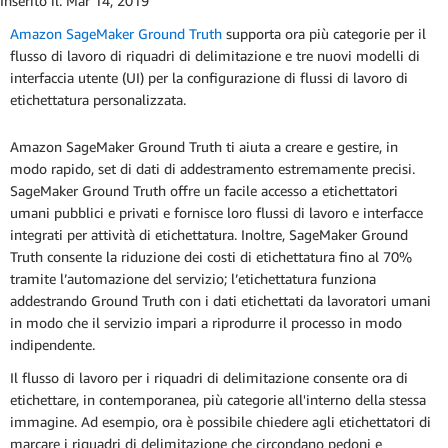
Inserito il:
Mar 14, 2019
Amazon SageMaker Ground Truth
supporta ora più categorie per il
flusso di lavoro di riquadri di delimitazione e tre nuovi modelli di
interfaccia utente (UI) per la configurazione di flussi di lavoro di
etichettatura personalizzata.
Amazon SageMaker Ground Truth ti aiuta a creare e gestire, in
modo rapido, set di dati di addestramento estremamente precisi.
SageMaker Ground Truth offre un facile accesso a etichettatori
umani pubblici e privati e fornisce loro flussi di lavoro e interfacce
integrati per attività di etichettatura. Inoltre, SageMaker Ground
Truth consente la riduzione dei costi di etichettatura fino al 70%
tramite l’automazione del servizio; l’etichettatura funziona
addestrando Ground Truth con i dati etichettati da lavoratori umani
in modo che il servizio impari a riprodurre il processo in modo
indipendente.
Il flusso di lavoro per i riquadri di delimitazione consente ora di
etichettare, in contemporanea, più categorie all'interno della stessa
immagine. Ad esempio, ora è possibile chiedere agli etichettatori di
marcare i riquadri di delimitazione che circondano pedoni e