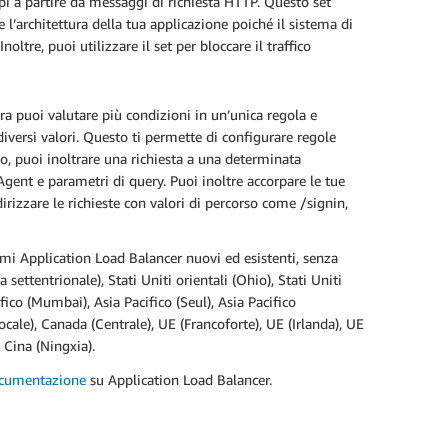
pi a partire da messaggi di richiesta HTTP. Questo set
e l’architettura della tua applicazione poiché il sistema di
ltre, puoi utilizzare il set per bloccare il traffico
ra puoi valutare più condizioni in un’unica regola e
versi valori. Questo ti permette di configurare regole
io, puoi inoltrare una richiesta a una determinata
Agent e parametri di query. Puoi inoltre accorpare le tue
irizzare le richieste con valori di percorso come /signin,
temi Application Load Balancer nuovi ed esistenti, senza
 settentrionale), Stati Uniti orientali (Ohio), Stati Uniti
ifico (Mumbai), Asia Pacifico (Seul), Asia Pacifico
ocale), Canada (Centrale), UE (Francoforte), UE (Irlanda), UE
 Cina (Ningxia).
cumentazione
su Application Load Balancer.