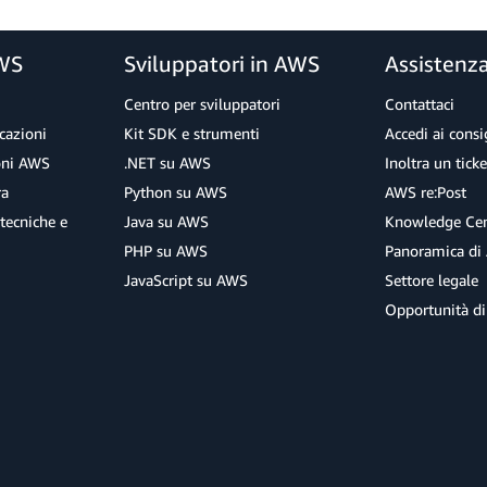
AWS
Sviluppatori in AWS
Assistenz
Centro per sviluppatori
Contattaci
cazioni
Kit SDK e strumenti
Accedi ai consig
ioni AWS
.NET su AWS
Inoltra un tick
ra
Python su AWS
AWS re:Post
tecniche e
Java su AWS
Knowledge Cen
PHP su AWS
Panoramica di
JavaScript su AWS
Settore legale
Opportunità di