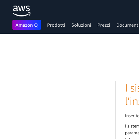
Amazon Q
Prodotti
Soluzioni
Prezzi
Document
Passa al contenuto principale
I s
l’i
Inserito
I siste
paramet