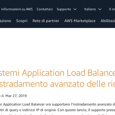
Informazioni su AWS
Contattaci
Supporto
Italiano
Il 
azione
Scopri
Rete di partner
AWS Marketplace
Abilitaz
istemi Application Load Balan
nstradamento avanzato delle ri
 il:
Mar 27, 2019
mi Application Load Balancer ora supportano l’instradamento avanzato de
ri di query e indirizzi IP di origine. Con questo lancio, il supporto pres