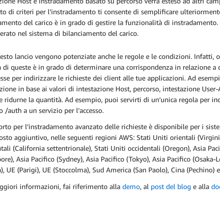
zione Host e instradamento basato su percorso verrà esteso ad altri cam
ito di criteri per l’instradamento ti consente di semplificare ulteriorment
amento del carico è in grado di gestire la funzionalità di instradamento. Ino
erato nel sistema di bilanciamento del carico.
sto lancio vengono potenziate anche le regole e le condizioni. Infatti, o
di queste è in grado di determinare una corrispondenza in relazione a di
se per indirizzare le richieste dei client alle tue applicazioni. Ad esemp
zione in base ai valori di intestazione Host, percorso, intestazione User-
e ridurne la quantità. Ad esempio, puoi servirti di un’unica regola per ind
o /auth a un servizio per l’accesso.
orto per l’instradamento avanzato delle richieste è disponibile per i sis
osto aggiuntivo, nelle seguenti regioni AWS: Stati Uniti orientali (Virginia
tali (California settentrionale), Stati Uniti occidentali (Oregon), Asia Pac
ore), Asia Pacifico (Sydney), Asia Pacifico (Tokyo), Asia Pacifico (Osaka-L
), UE (Parigi), UE (Stoccolma), Sud America (San Paolo), Cina (Pechino) e
giori informazioni, fai riferimento alla
demo
, al
post del blog
e alla
do