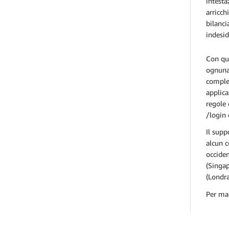
intesta
arricch
bilanci
indesid
Con que
ognuna 
comples
applica
regole 
/login 
Il supp
alcun c
occiden
(Singap
(Londra
Per mag