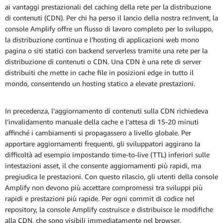
ai vantaggi prestazionali del caching della rete per la distribuzione
di contenuti (CDN). Per chi ha perso il lancio della nostra re:Invent, la
console Amplify offre un flusso di lavoro completo per lo sviluppo,
la distribuzione continua e l’hosting di applicazioni web mono
pagina o siti statici con backend serverless tramite una rete per la
distribuzione di contenuti o CDN. Una CDN è una rete di server
distribuiti che mette in cache file in posizioni edge in tutto il
mondo, consentendo un hosting statico a elevate prestazioni.
In precedenza, l’aggiornamento di contenuti sulla CDN richiedeva
l’invalidamento manuale della cache e l’attesa di 15-20 minuti
affinché i cambiamenti si propagassero a livello globale. Per
apportare aggiornamenti frequenti, gli sviluppatori aggirano la
difficoltà ad esempio impostando time-to-live (TTL) inferiori sulle
intestazioni asset, il che consente aggiornamenti più rapidi, ma
pregiudica le prestazioni. Con questo rilascio, gli utenti della console
Amplify non devono più accettare compromessi tra sviluppi più
rapidi e prestazioni più rapide. Per ogni commit di codice nel
repository, la console Amplify costruisce e distribuisce le modifiche
alla CDN, che sono visibili immediatamente nel browser.