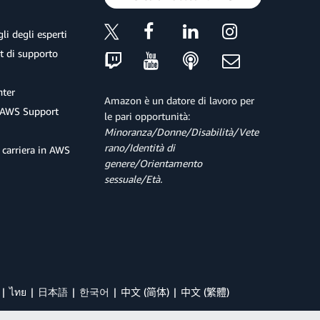
li degli esperti
et di supporto
ter
Amazon è un datore di lavoro per
 AWS Support
le pari opportunità:
Minoranza/Donne/Disabilità/Vete
rano/Identità di
 carriera in AWS
genere/Orientamento
sessuale/Età.
ไทย
日本語
한국어
中文 (简体)
中文 (繁體)