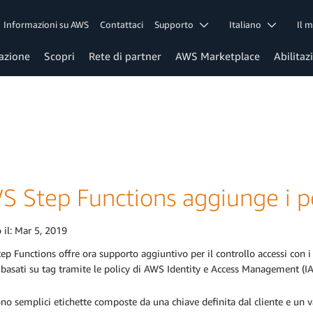
Informazioni su AWS
Contattaci
Supporto
Italiano
Il 
azione
Scopri
Rete di partner
AWS Marketplace
Abilitaz
S Step Functions aggiunge i pe
 il:
Mar 5, 2019
p Functions offre ora supporto aggiuntivo per il controllo accessi con i
 basati su tag tramite le policy di AWS Identity e Access Management (I
ono semplici etichette composte da una chiave definita dal cliente e un v