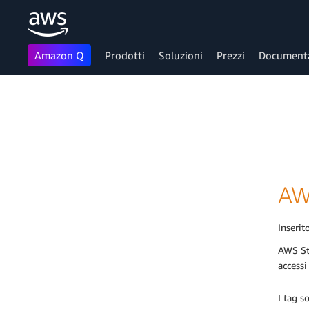
Amazon Q
Prodotti
Soluzioni
Prezzi
Document
Passa al contenuto principale
AW
Inserito
AWS Ste
accessi
I tag s