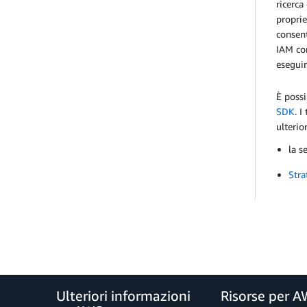
ricerca
proprie
consent
IAM cor
eseguir
È possi
SDK
. 
ulterio
la s
Stra
Ulteriori informazioni
Risorse per 