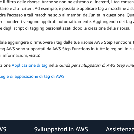
 e il filtro delle risorse. Anche se non ne esistono di inerenti, i tag conse
tario e altri criteri. Ad esempio, è possibile applicare tag a macchine a s
ire l'accesso a tali macchine solo ai membri dell’unità in questione. Qu
rispondenti vengono applicati automaticamente. Aggiungendo dei tag all
e degli script di tagging personalizzati dopo la creazione della risorsa.
bile aggiungere o rimuovere i tag dalle tue risorse AWS Step Functions
I tag AWS sono supportati da AWS Step Functions in tutte le regioni in cui 
ri informazioni, visita:
ezione
Applicazione di tag
nella
Guida per sviluppatori di AWS Step Fun
tegie di applicazione di tag di AWS
AWS
Sviluppatori in AWS
Assistenz