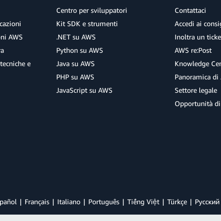
Centro per sviluppatori
Contattaci
cazioni
Kit SDK e strumenti
Accedi ai consig
ioni AWS
.NET su AWS
Inoltra un tick
ra
Python su AWS
AWS re:Post
tecniche e
Java su AWS
Knowledge Cen
PHP su AWS
Panoramica di
JavaScript su AWS
Settore legale
Opportunità di
pañol
Français
Italiano
Português
Tiếng Việt
Türkçe
Ρусский