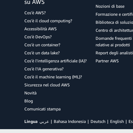
su AWS
Nozioni di base
Cos'è AWS?
Formazione e certifi
Cos'è il cloud computing?
Biblioteca di soluz
Accessibilità AWS
Centro di architettu
Cos'è DevOps?
Domande frequenti 
Cos'è un container?
relative ai prodotti
Cos'è un data lake?
Report degli analisti
Cos'è l'intelligenza artificiale (IA)?
Partner AWS
Cos'è l'IA generativa?
Cos'è il machine learning (ML)?
Sicurezza nel cloud AWS
Novità
Blog
Comunicati stampa
Lingua
عربي
Bahasa Indonesia
Deutsch
English
Es