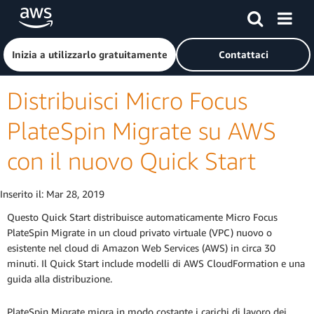
Passa al contenuto principale
Fai clic qui per tornare alla home page di Amazon Web Serv
Inizia a utilizzarlo gratuitamente
Contattaci
Distribuisci Micro Focus
PlateSpin Migrate su AWS
con il nuovo Quick Start
Inserito il:
Mar 28, 2019
Questo Quick Start distribuisce automaticamente Micro Focus
PlateSpin Migrate in un cloud privato virtuale (VPC) nuovo o
esistente nel cloud di Amazon Web Services (AWS) in circa 30
minuti. Il Quick Start include modelli di AWS CloudFormation e una
guida alla distribuzione.
PlateSpin Migrate migra in modo costante i carichi di lavoro dei