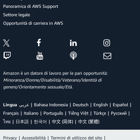
Panoramica di AWS Support
Settore legale
Opportunità di carriera in AWS
Amazon è un datore di lavoro per le pari opportunità:
Minoranza/Donne/Disabilità/Veterano/Identità di
genere/Orientamento sessuale/Età.
Lingua
عربي
Bahasa Indonesia
Deutsch
English
Español
Français
Italiano
Português
Tiếng Việt
Türkçe
Ρусский
ไทย
日本語
한국어
中文 (简体)
中文 (繁體)
Privacy
|
Accessibilità
|
Termini di utilizzo del sito
|