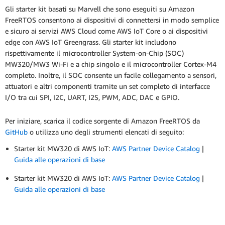
Gli starter kit basati su Marvell che sono eseguiti su Amazon
FreeRTOS consentono ai dispositivi di connettersi in modo semplice
e sicuro ai servizi AWS Cloud come AWS IoT Core o ai dispositivi
edge con AWS IoT Greengrass. Gli starter kit includono
rispettivamente il microcontroller System-on-Chip (SOC)
MW320/MW3 Wi-Fi e a chip singolo e il microcontroller Cortex-M4
completo. Inoltre, il SOC consente un facile collegamento a sensori,
attuatori e altri componenti tramite un set completo di interfacce
I/O tra cui SPI, I2C, UART, I2S, PWM, ADC, DAC e GPIO.
Per iniziare, scarica il codice sorgente di Amazon FreeRTOS da
GitHub
o utilizza uno degli strumenti elencati di seguito:
Starter kit MW320 di AWS IoT:
AWS Partner Device Catalog
|
Guida alle operazioni di base
Starter kit MW320 di AWS IoT:
AWS Partner Device Catalog
|
Guida alle operazioni di base