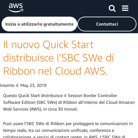
Passa al contenuto principale
Fai clic qui per tornare alla home page di Amazon Web Serv
Inizia a utilizzarlo gratuitamente
Contattaci
Il nuovo Quick Start
distribuisce l’SBC SWe di
Ribbon nel Cloud AWS.
Inserito il:
May 23, 2019
Questo Quick Start distribuisce il Session Border Controller
Software Edition (SBC SWe) di Ribbon all’interno del Cloud Amazon
Web Services (AWS), in circa 30 minuti.
Puoi usare l’SBC SWe di Ribbon per proteggere le comunicazioni in
tempo reale, tra cui comunicazioni unificate, conferenza e
collaborazione, e servizi di contact center, in AWS. L’SBC SWe di