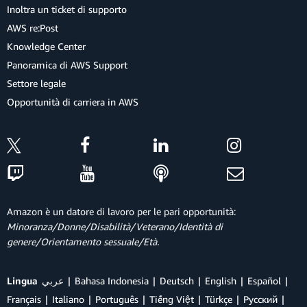
Inoltra un ticket di supporto
AWS re:Post
Knowledge Center
Panoramica di AWS Support
Settore legale
Opportunità di carriera in AWS
Amazon è un datore di lavoro per le pari opportunità:
Minoranza/Donne/Disabilità/Veterano/Identità di
genere/Orientamento sessuale/Età.
Lingua
عربي
Bahasa Indonesia
Deutsch
English
Español
Français
Italiano
Português
Tiếng Việt
Türkçe
Ρусский