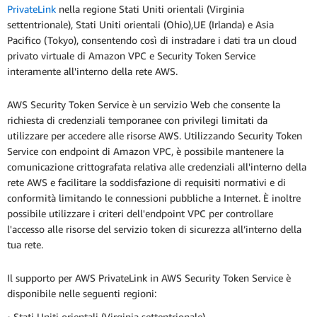
PrivateLink
nella regione Stati Uniti orientali (Virginia
settentrionale), Stati Uniti orientali (Ohio),UE (Irlanda) e Asia
Pacifico (Tokyo), consentendo così di instradare i dati tra un cloud
privato virtuale di Amazon VPC e Security Token Service
interamente all'interno della rete AWS.
AWS Security Token Service è un servizio Web che consente la
richiesta di credenziali temporanee con privilegi limitati da
utilizzare per accedere alle risorse AWS. Utilizzando Security Token
Service con endpoint di Amazon VPC, è possibile mantenere la
comunicazione crittografata relativa alle credenziali all'interno della
rete AWS e facilitare la soddisfazione di requisiti normativi e di
conformità limitando le connessioni pubbliche a Internet. È inoltre
possibile utilizzare i criteri dell'endpoint VPC per controllare
l'accesso alle risorse del servizio token di sicurezza all’interno della
tua rete.
Il supporto per AWS PrivateLink in AWS Security Token Service è
disponibile nelle seguenti regioni:
• Stati Uniti orientali (Virginia settentrionale)