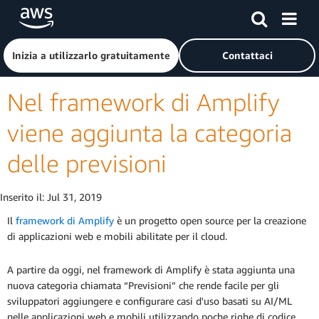
Passa al contenuto principale
Fai clic qui per tornare alla home page di Amazon Web Serv
Inizia a utilizzarlo gratuitamente
Contattaci
Nel framework di Amplify
viene aggiunta la categoria
delle previsioni
Inserito il:
Jul 31, 2019
Il
framework di Amplify
è un progetto open source per la creazione
di applicazioni web e mobili abilitate per il cloud.
A partire da oggi, nel framework di Amplify è stata aggiunta una
nuova categoria chiamata “Previsioni” che rende facile per gli
sviluppatori aggiungere e configurare casi d'uso basati su AI/ML
nelle applicazioni web e mobili utilizzando poche righe di codice.