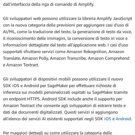
dall'interfaccia della riga di comando di Amplify.
Gli sviluppatori web possono utilizzare la libreria Amplify JavaScript
con la nuova categoria delle previsioni per aggiungere casi d’uso di
AI/ML, come la traduzione del testo, la generazione di testo da voce,
il riconoscimento delle immagini, la conversione di testo in voce e
informazioni dettagliate dal testo all'applicazione web. I casi d'uso
supportati sfruttano servizi come Amazon Rekognition, Amazon
Translate, Amazon Polly, Amazon Transcribe, Amazon Comprehend
e Amazon Textract.
Gli sviluppatori di dispositivi mobili possono utilizzare il nuovo
SDK iOS e Android per SageMaker per effettuare richieste di
inferenza sui modelli personalizzati ospitati su SageMaker tramite
un endpoint HTTPS. Android SDK include anche il supporto per
Amazon Textract che consente agli sviluppatori di estrarre testo e
dati dai documenti digitalizzati. Questi servizi si aggiungono
all'elenco dei servizi AI esistenti supportati negli SDK
iOS
e
Android
.
Per maggiori dettagli su come utilizzare la categoria delle