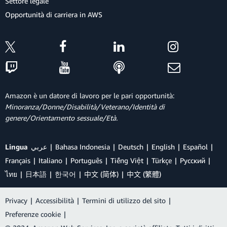
Settore legale
Opportunità di carriera in AWS
Amazon è un datore di lavoro per le pari opportunità:
Minoranza/Donne/Disabilità/Veterano/Identità di
genere/Orientamento sessuale/Età.
Lingua
عربي
Bahasa Indonesia
Deutsch
English
Español
Français
Italiano
Português
Tiếng Việt
Türkçe
Ρусский
ไทย
日本語
한국어
中文 (简体)
中文 (繁體)
Privacy
|
Accessibilità
|
Termini di utilizzo del sito
|
Preferenze cookie
|