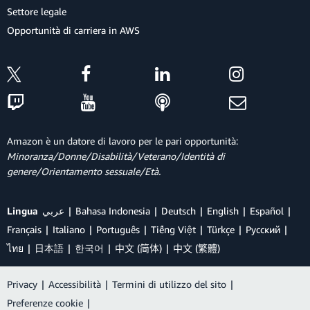
Settore legale
Opportunità di carriera in AWS
Amazon è un datore di lavoro per le pari opportunità:
Minoranza/Donne/Disabilità/Veterano/Identità di
genere/Orientamento sessuale/Età.
Lingua
عربي
Bahasa Indonesia
Deutsch
English
Español
Français
Italiano
Português
Tiếng Việt
Türkçe
Ρусский
ไทย
日本語
한국어
中文 (简体)
中文 (繁體)
Privacy
|
Accessibilità
|
Termini di utilizzo del sito
|
Preferenze cookie
|