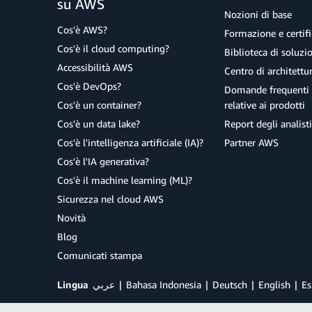
su AWS
Nozioni di base
Cos'è AWS?
Formazione e certifi
Cos'è il cloud computing?
Biblioteca di soluz
Accessibilità AWS
Centro di architettu
Cos'è DevOps?
Domande frequenti 
Cos'è un container?
relative ai prodotti
Cos'è un data lake?
Report degli analisti
Cos'è l'intelligenza artificiale (IA)?
Partner AWS
Cos'è l'IA generativa?
Cos'è il machine learning (ML)?
Sicurezza nel cloud AWS
Novità
Blog
Comunicati stampa
Lingua
عربي
Bahasa Indonesia
Deutsch
English
Es