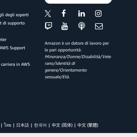
li degli esperti
et di supporto
ter
Amazon è un datore di lavoro per
 AWS Support
le pari opportunità:
Minoranza/Donne/Disabilità/Vete
rano/Identità di
 carriera in AWS
genere/Orientamento
sessuale/Età.
ไทย
日本語
한국어
中文 (简体)
中文 (繁體)