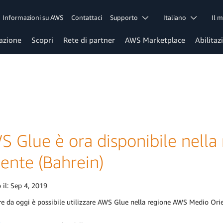
Informazioni su AWS
Contattaci
Supporto
Italiano
Il 
azione
Scopri
Rete di partner
AWS Marketplace
Abilitaz
S Glue è ora disponibile nell
ente (Bahrein)
 il:
Sep 4, 2019
re da oggi è possibile utilizzare AWS Glue nella regione AWS Medio Ori