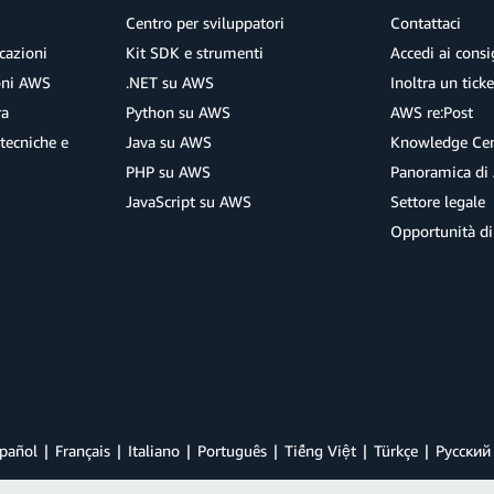
Centro per sviluppatori
Contattaci
cazioni
Kit SDK e strumenti
Accedi ai consig
ioni AWS
.NET su AWS
Inoltra un tick
ra
Python su AWS
AWS re:Post
tecniche e
Java su AWS
Knowledge Cen
PHP su AWS
Panoramica di
JavaScript su AWS
Settore legale
Opportunità di
pañol
Français
Italiano
Português
Tiếng Việt
Türkçe
Ρусский