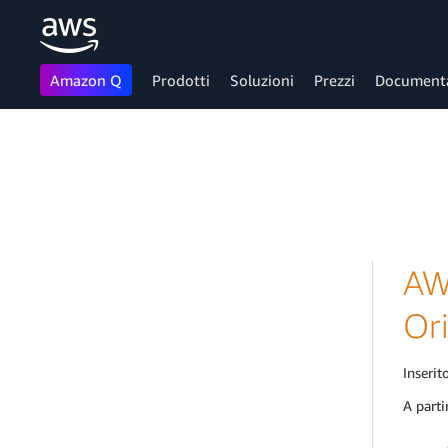
Amazon Q
Prodotti
Soluzioni
Prezzi
Document
Passa al contenuto principale
AW
Ori
Inserito
A parti