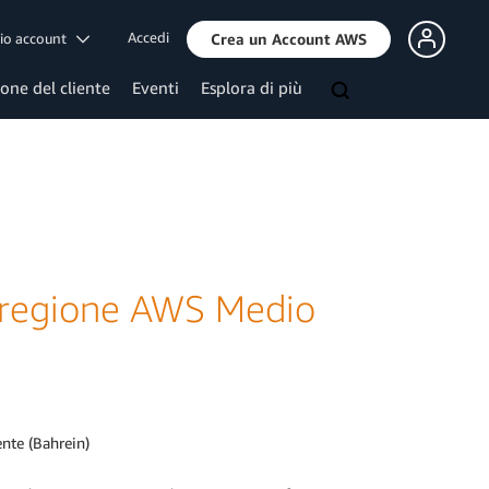
Accedi
mio account
Crea un Account AWS
ione del cliente
Eventi
Esplora di più
a regione AWS Medio
ente (Bahrein)