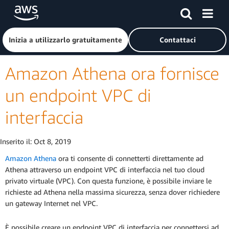
Passa al contenuto principale
Fai clic qui per tornare alla home page di Amazon Web Serv
Inizia a utilizzarlo gratuitamente
Contattaci
Amazon Athena ora fornisce
un endpoint VPC di
interfaccia
Inserito il:
Oct 8, 2019
Amazon Athena
ora ti consente di connetterti direttamente ad
Athena attraverso un endpoint VPC di interfaccia nel tuo cloud
privato virtuale (VPC). Con questa funzione, è possibile inviare le
richieste ad Athena nella massima sicurezza, senza dover richiedere
un gateway Internet nel VPC.
È possibile creare un endpoint VPC di interfaccia per connettersi ad