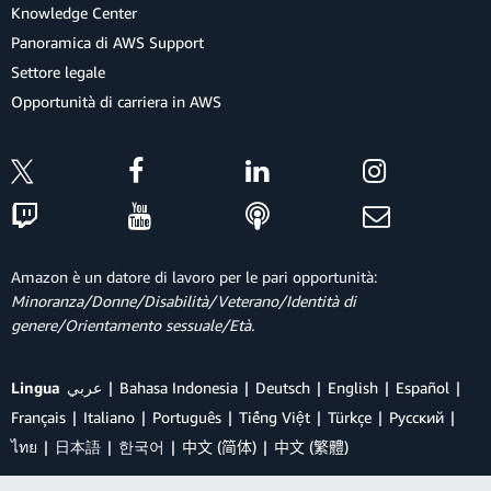
Knowledge Center
Panoramica di AWS Support
Settore legale
Opportunità di carriera in AWS
Amazon è un datore di lavoro per le pari opportunità:
Minoranza/Donne/Disabilità/Veterano/Identità di
genere/Orientamento sessuale/Età.
Lingua
عربي
Bahasa Indonesia
Deutsch
English
Español
Français
Italiano
Português
Tiếng Việt
Türkçe
Ρусский
ไทย
日本語
한국어
中文 (简体)
中文 (繁體)