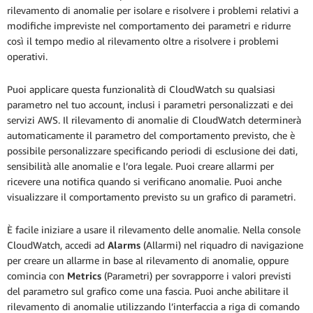
rilevamento di anomalie per isolare e risolvere i problemi relativi a
modifiche impreviste nel comportamento dei parametri e ridurre
così il tempo medio al rilevamento oltre a risolvere i problemi
operativi.
Puoi applicare questa funzionalità di CloudWatch su qualsiasi
parametro nel tuo account, inclusi i parametri personalizzati e dei
servizi AWS. Il rilevamento di anomalie di CloudWatch determinerà
automaticamente il parametro del comportamento previsto, che è
possibile personalizzare specificando periodi di esclusione dei dati,
sensibilità alle anomalie e l’ora legale. Puoi creare allarmi per
ricevere una notifica quando si verificano anomalie. Puoi anche
visualizzare il comportamento previsto su un grafico di parametri.
È facile iniziare a usare il rilevamento delle anomalie. Nella console
CloudWatch, accedi ad
Alarms
(Allarmi) nel riquadro di navigazione
per creare un allarme in base al rilevamento di anomalie, oppure
comincia con
Metrics
(Parametri) per sovrapporre i valori previsti
del parametro sul grafico come una fascia. Puoi anche abilitare il
rilevamento di anomalie utilizzando l’interfaccia a riga di comando