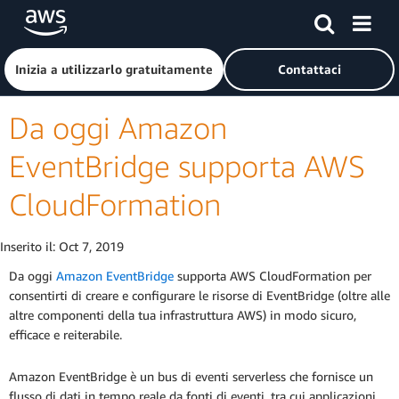
Passa al contenuto principale
Fai clic qui per tornare alla home page di Amazon Web Serv
Inizia a utilizzarlo gratuitamente
Contattaci
Da oggi Amazon
EventBridge supporta AWS
CloudFormation
Inserito il:
Oct 7, 2019
Da oggi
Amazon EventBridge
supporta AWS CloudFormation per
consentirti di creare e configurare le risorse di EventBridge (oltre alle
altre componenti della tua infrastruttura AWS) in modo sicuro,
efficace e reiterabile.
Amazon EventBridge è un bus di eventi serverless che fornisce un
flusso di dati in tempo reale da fonti di eventi, tra cui applicazioni