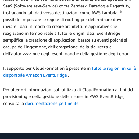
SaaS (Software as-a-Service) come Zendesk, Datadog e Pagerduty,
instradando tali dati verso destinazioni come AWS Lambda. È
possibile impostare le regole di routing per determinare dove
inviare i dati in modo da creare architetture applicative che
reagiscano in tempo reale a tutte le origini dati. EventBridge
semplifica la creazione di applicazioni basate su eventi poiché si
occupa dell'ingestione, dell’erogazione, della sicurezza e
dell'autorizzazione degli eventi nonché della gestione degli errori.
Il supporto per CloudFormation è presente in
tutte le regioni in cui è
disponibile Amazon EventBridge
.
Per ulteriori informazioni sull’utilizzo di CloudFormation ai fini del
provisioning e della gestione delle risorse in AWS EventBridge,
consulta la
documentazione pertinente
.