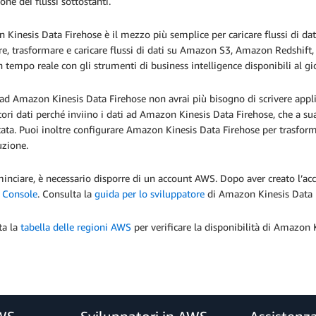
ione dei flussi sottostanti.
Kinesis Data Firehose è il mezzo più semplice per caricare flussi di dati
re, trasformare e caricare flussi di dati su Amazon S3, Amazon Redshift
n tempo reale con gli strumenti di business intelligence disponibili al g
ad Amazon Kinesis Data Firehose non avrai più bisogno di scrivere applica
ori dati perché inviino i dati ad Amazon Kinesis Data Firehose, che a su
cata. Puoi inoltre configurare Amazon Kinesis Data Firehose per trasforma
uzione.
inciare, è necessario disporre di un account AWS. Dopo aver creato l’acc
s Console
. Consulta la
guida per lo sviluppatore
di Amazon Kinesis Data 
ta la
tabella delle regioni AWS
per verificare la disponibilità di Amazon