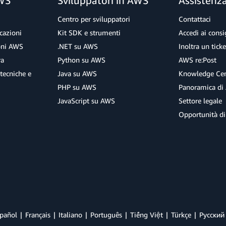
AWS
Sviluppatori in AWS
Assistenz
Centro per sviluppatori
Contattaci
cazioni
Kit SDK e strumenti
Accedi ai consig
ioni AWS
.NET su AWS
Inoltra un tick
ra
Python su AWS
AWS re:Post
tecniche e
Java su AWS
Knowledge Cen
PHP su AWS
Panoramica di
JavaScript su AWS
Settore legale
Opportunità di
pañol
Français
Italiano
Português
Tiếng Việt
Türkçe
Ρусский