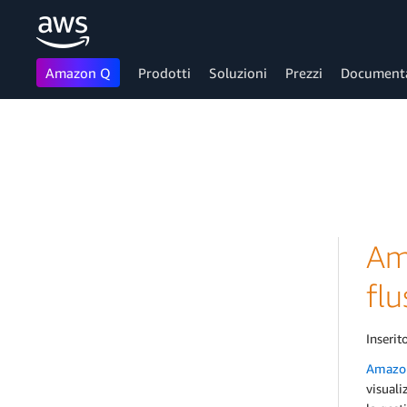
Amazon Q
Prodotti
Soluzioni
Prezzi
Document
Passa al contenuto principale
Am
flu
Inserito
Amazon
visuali