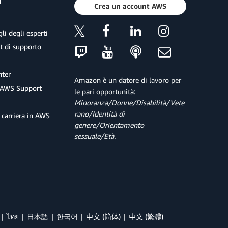
a
Crea un account AWS
li degli esperti
et di supporto
ter
Amazon è un datore di lavoro per
 AWS Support
le pari opportunità:
Minoranza/Donne/Disabilità/Vete
rano/Identità di
 carriera in AWS
genere/Orientamento
sessuale/Età.
ไทย
日本語
한국어
中文 (简体)
中文 (繁體)