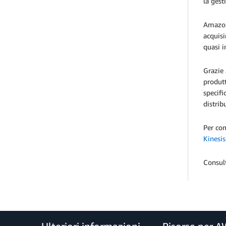
la gest
Amazon 
acquisi
quasi i
Grazie 
produtt
specifi
distrib
Per com
Kinesi
Consul