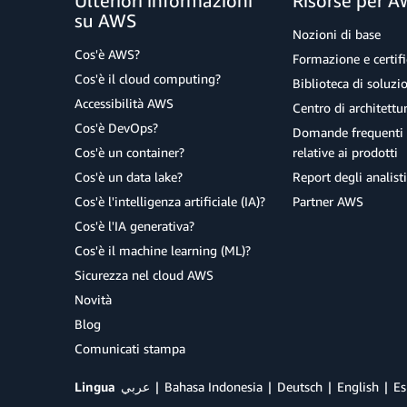
Ulteriori informazioni
Risorse per 
su AWS
Nozioni di base
Cos'è AWS?
Formazione e certifi
Cos'è il cloud computing?
Biblioteca di soluz
Accessibilità AWS
Centro di architettu
Cos'è DevOps?
Domande frequenti 
Cos'è un container?
relative ai prodotti
Cos'è un data lake?
Report degli analisti
Cos'è l'intelligenza artificiale (IA)?
Partner AWS
Cos'è l'IA generativa?
Cos'è il machine learning (ML)?
Sicurezza nel cloud AWS
Novità
Blog
Comunicati stampa
Lingua
عربي
Bahasa Indonesia
Deutsch
English
Es