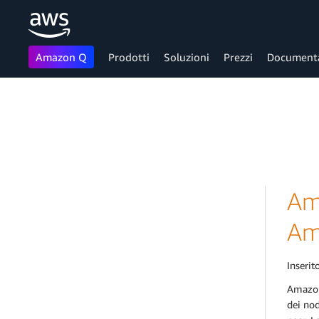
Amazon Q
Prodotti
Soluzioni
Prezzi
Document
Passa al contenuto principale
Am
Am
Inserito
Amazon
dei nod