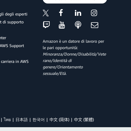
li degli esperti
et di supporto
ter
Amazon è un datore di lavoro per
 AWS Support
le pari opportunità:
Minoranza/Donne/Disabilità/Vete
rano/Identità di
 carriera in AWS
genere/Orientamento
sessuale/Età.
ไทย
日本語
한국어
中文 (简体)
中文 (繁體)