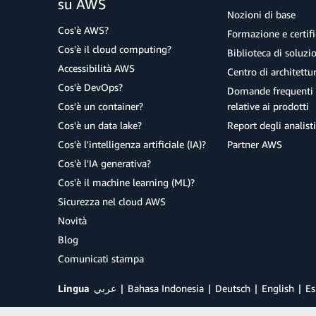
su AWS
Nozioni di base
Cos'è AWS?
Formazione e certifi
Cos'è il cloud computing?
Biblioteca di soluz
Accessibilità AWS
Centro di architettu
Cos'è DevOps?
Domande frequenti 
Cos'è un container?
relative ai prodotti
Cos'è un data lake?
Report degli analisti
Cos'è l'intelligenza artificiale (IA)?
Partner AWS
Cos'è l'IA generativa?
Cos'è il machine learning (ML)?
Sicurezza nel cloud AWS
Novità
Blog
Comunicati stampa
Lingua
عربي
Bahasa Indonesia
Deutsch
English
Es