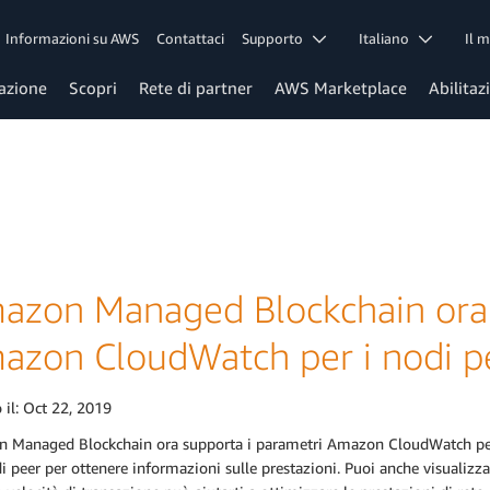
Informazioni su AWS
Contattaci
Supporto
Italiano
Il 
azione
Scopri
Rete di partner
AWS Marketplace
Abilitaz
azon Managed Blockchain ora 
azon CloudWatch per i nodi p
 il:
Oct 22, 2019
 Managed Blockchain ora supporta i parametri Amazon CloudWatch per i 
i peer per ottenere informazioni sulle prestazioni. Puoi anche visualizza