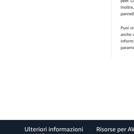
peer. L
Inoltre
pannel
Puoi vi
anche 
inform
parame
Ulteriori informazioni
Risorse per 