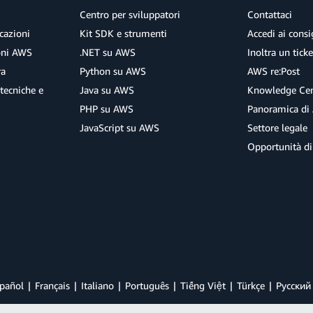
Centro per sviluppatori
Contattaci
cazioni
Kit SDK e strumenti
Accedi ai consig
ioni AWS
.NET su AWS
Inoltra un tick
ra
Python su AWS
AWS re:Post
tecniche e
Java su AWS
Knowledge Cen
PHP su AWS
Panoramica di
JavaScript su AWS
Settore legale
Opportunità di
pañol
Français
Italiano
Português
Tiếng Việt
Türkçe
Ρусский