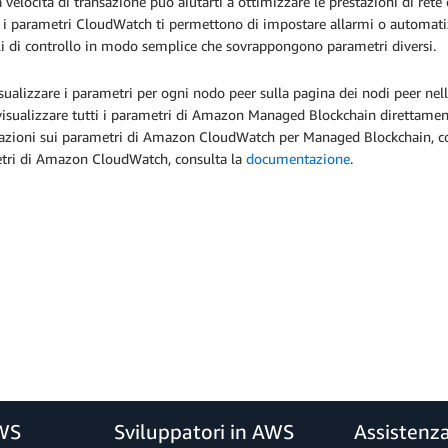
a velocità di transazione può aiutarti a ottimizzare le prestazioni di rete
, i parametri CloudWatch ti permettono di impostare allarmi o automatizz
li di controllo in modo semplice che sovrappongono parametri diversi.
sualizzare i parametri per ogni nodo peer sulla pagina dei nodi peer nell
visualizzare tutti i parametri di Amazon Managed Blockchain direttamen
azioni sui parametri di Amazon CloudWatch per Managed Blockchain, c
tri di Amazon CloudWatch, consulta la
documentazione
.
AWS
Sviluppatori in AWS
Assistenz