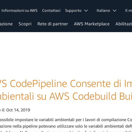
Informazioni su AWS
Contattaci
Supporto
Italiano
Il 
azione
Scopri
Rete di partner
AWS Marketplace
Abilitaz
S CodePipeline Consente di Imp
bientali su AWS Codebuild Bui
 il:
Oct 14, 2019
ossibile impostare le variabili ambientali per i lavori di compilazione Co
zione nella pipeline potevano utilizzare solo le variabili ambientali de