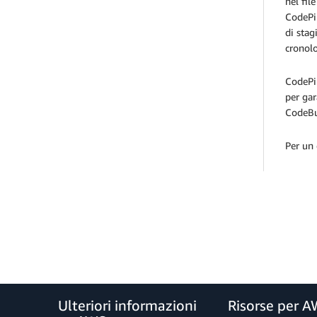
nel fil
CodePip
di stag
cronolo
CodePip
per gar
CodeBui
Per un 
Ulteriori informazioni
Risorse per 