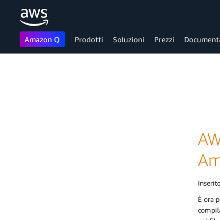
Amazon Q
Prodotti
Soluzioni
Prezzi
Document
Passa al contenuto principale
AW
Am
Inserito
È ora p
compila