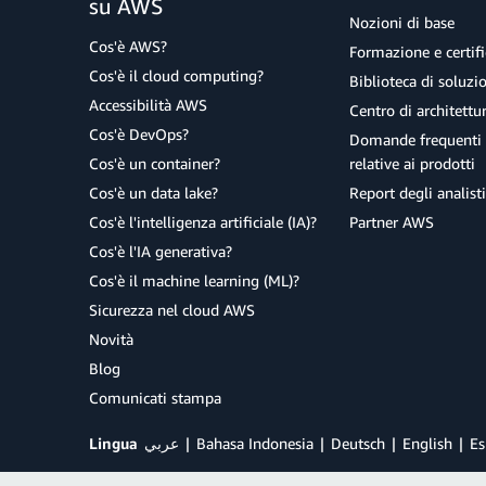
su AWS
Nozioni di base
Cos'è AWS?
Formazione e certifi
Cos'è il cloud computing?
Biblioteca di soluz
Accessibilità AWS
Centro di architettu
Cos'è DevOps?
Domande frequenti 
Cos'è un container?
relative ai prodotti
Cos'è un data lake?
Report degli analisti
Cos'è l'intelligenza artificiale (IA)?
Partner AWS
Cos'è l'IA generativa?
Cos'è il machine learning (ML)?
Sicurezza nel cloud AWS
Novità
Blog
Comunicati stampa
Lingua
عربي
Bahasa Indonesia
Deutsch
English
Es