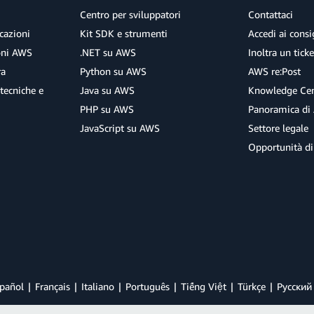
Centro per sviluppatori
Contattaci
cazioni
Kit SDK e strumenti
Accedi ai consig
ioni AWS
.NET su AWS
Inoltra un tick
ra
Python su AWS
AWS re:Post
tecniche e
Java su AWS
Knowledge Cen
PHP su AWS
Panoramica di
JavaScript su AWS
Settore legale
Opportunità di
pañol
Français
Italiano
Português
Tiếng Việt
Türkçe
Ρусский