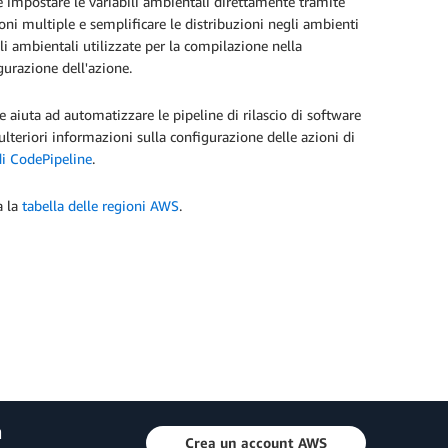
le impostare le variabili ambientali direttamente tramite
oni multiple e semplificare le distribuzioni negli ambienti
ili ambientali utilizzate per la compilazione nella
igurazione dell'azione.
aiuta ad automatizzare le pipeline di rilascio di software
 ulteriori informazioni sulla configurazione delle azioni di
di CodePipeline
.
a la
tabella delle regioni AWS
.
a
Crea un account AWS