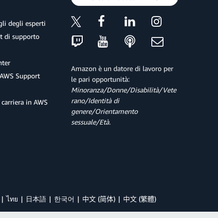
li degli esperti
et di supporto
ter
Amazon è un datore di lavoro per
 AWS Support
le pari opportunità:
Minoranza/Donne/Disabilità/Vete
rano/Identità di
 carriera in AWS
genere/Orientamento
sessuale/Età.
ไทย
日本語
한국어
中文 (简体)
中文 (繁體)