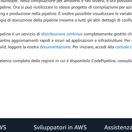
e buildspec. Nella compilazione per ambienti e fasi diversi, è ora possibi
eline. Ora si può riutilizzare lo stesso progetto di compilazione per azi
ing e produzione nella pipeline. È inoltre possibile visualizzare le variab
gia di esecuzione della pipeline insieme a tutti gli altri dettagli di conf
eline è un servizio di
distribuzione continua
completamente gestito che 
antire aggiornamenti rapidi e sicuri ad applicazioni e infrastrutture. Per
ld, leggere la nostra
documentazione
. Per iniziare, accedi alla
console 
elenco completo delle regioni in cui è disponibile CodePipeline, consult
AWS
Sviluppatori in AWS
Assistenz