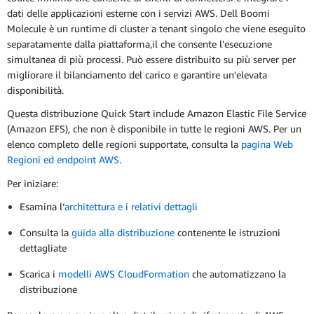
dati delle applicazioni esterne con i servizi AWS. Dell Boomi
Molecule è un runtime di cluster a tenant singolo che viene eseguito
separatamente dalla piattaforma,il che consente l'esecuzione
simultanea di più processi. Può essere distribuito su più server per
migliorare il bilanciamento del carico e garantire un'elevata
disponibilità.
Questa distribuzione Quick Start include Amazon Elastic File Service
(Amazon EFS), che non è disponibile in tutte le regioni AWS. Per un
elenco completo delle regioni supportate, consulta la
pagina Web
Regioni ed endpoint AWS
.
Per iniziare:
Esamina l’
architettura e i relativi dettagli
Consulta la
guida alla distribuzione
contenente le istruzioni
dettagliate
Scarica i
modelli AWS CloudFormation
che automatizzano la
distribuzione