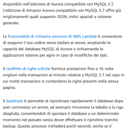
disponibili nell'edizione di Aurora compatibile con MySQL 5.7.
L'edizione di Amazon Aurora compatibile con MySQL 5.7 offre già
miglioramenti quali supporto JSON, indici spaziali e colonne
generate.
Le
funzionalità di richiamo sincrono di AWS Lambda
ti consentono
di eseguire il tuo codice senza badare ai server, ampliando le
capacità del database MySQL di Aurora e richiamando le
applicazioni esterne per agire in caso di modifiche dei dati.
Il
conflitto di righe critiche
fornisce prestazioni fino a 16 volte
migliori nelle transazioni al minuto relative a MySQL 5.7 nel caso in
cui molte transazioni si contendono le righe presenti nella stessa
pagina.
Il
backtrack
ti permette di ripristinare rapidamente il database dopo
aver commesso un errore, ad esempio rimuovere la tabella o la riga
sbagliata, consentendoti di spostare il database a un determinato
momento nel passato senza dover effettuare il ripristino tramite
backup. Questo processo richiederà pochi secondi, anche se il