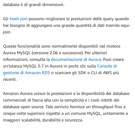
database è di grandi dimensioni.
Gli
Hash join
possono migliorare le prestazioni delle query quando
hai bisogno di aggiungere una grande quantità di dati tramite equi-
join.
Queste funzionalità sono normalmente disponibili nel motore
Aurora MySQL (versione 2.06 e successive). Per ulteriori
informazioni, consulta la
documentazione di Aurora
. Puoi creare
un'istanza MySQL 5.7 in Aurora in pochi clic sulla
Console di
gestione di Amazon RDS
o scaricare gli SDK o CLI di AWS più
recenti.
Amazon Aurora unisce le prestazioni e la disponibilità dei database
commerciali di fascia alta con la semplicità e i costi ridotti dei
database open source. Tale servizio fornisce un throughput fino a
cinque volte superiore rispetto a un comune MySQL, unitamente a
maggiori scalabilità, durabilità e sicurezza.