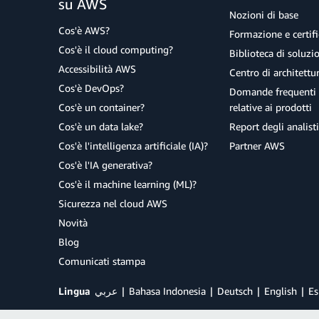
su AWS
Nozioni di base
Cos'è AWS?
Formazione e certifi
Cos'è il cloud computing?
Biblioteca di soluz
Accessibilità AWS
Centro di architettu
Cos'è DevOps?
Domande frequenti 
Cos'è un container?
relative ai prodotti
Cos'è un data lake?
Report degli analisti
Cos'è l'intelligenza artificiale (IA)?
Partner AWS
Cos'è l'IA generativa?
Cos'è il machine learning (ML)?
Sicurezza nel cloud AWS
Novità
Blog
Comunicati stampa
Lingua
عربي
Bahasa Indonesia
Deutsch
English
Es