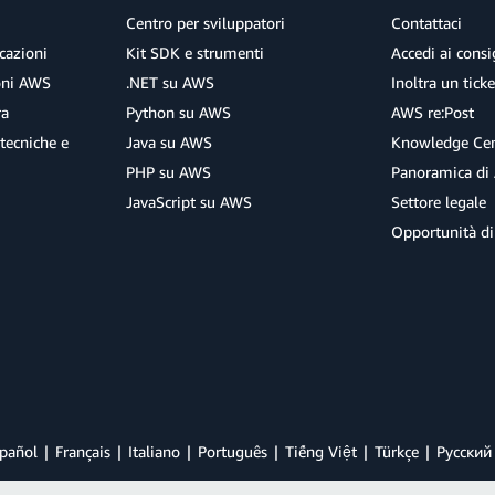
Centro per sviluppatori
Contattaci
cazioni
Kit SDK e strumenti
Accedi ai consig
ioni AWS
.NET su AWS
Inoltra un tick
ra
Python su AWS
AWS re:Post
tecniche e
Java su AWS
Knowledge Cen
PHP su AWS
Panoramica di
JavaScript su AWS
Settore legale
Opportunità di
pañol
Français
Italiano
Português
Tiếng Việt
Türkçe
Ρусский