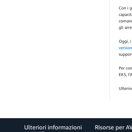
Con i g
capacit
comando
gli arr
Oggi, i
version
support
Per com
EKS, l’
Ulterio
Ulteriori informazioni
Risorse per 