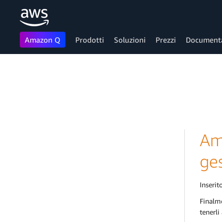
Amazon Q
Prodotti
Soluzioni
Prezzi
Document
Passa al contenuto principale
Ama
ge
Inserito
Finalme
tenerli