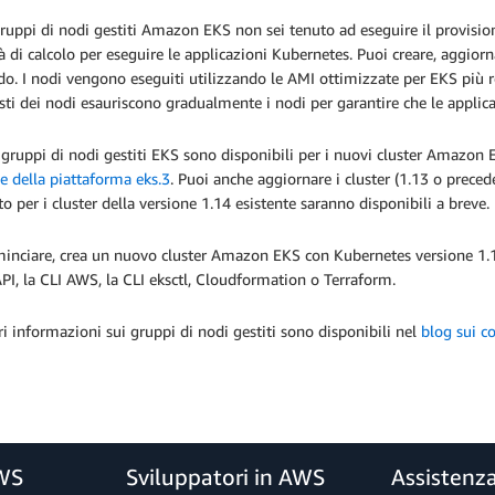
ruppi di nodi gestiti Amazon EKS non sei tenuto ad eseguire il provisio
à di calcolo per eseguire le applicazioni Kubernetes. Puoi creare, aggiorna
. I nodi vengono eseguiti utilizzando le AMI ottimizzate per EKS più 
esti dei nodi esauriscono gradualmente i nodi per garantire che le applica
 gruppi di nodi gestiti EKS sono disponibili per i nuovi cluster Amazon
e della piattaforma eks.3
. Puoi anche aggiornare i cluster (1.13 o precede
o per i cluster della versione 1.14 esistente saranno disponibili a breve.
inciare, crea un nuovo cluster Amazon EKS con Kubernetes versione 1.14
API, la CLI AWS, la CLI eksctl, Cloudformation o Terraform.
ri informazioni sui gruppi di nodi gestiti sono disponibili nel
blog sui c
AWS
Sviluppatori in AWS
Assistenz