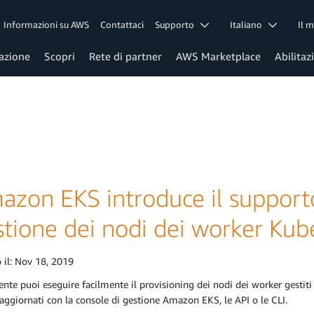
Informazioni su AWS
Contattaci
Supporto
Italiano
Il 
azione
Scopri
Rete di partner
AWS Marketplace
Abilitaz
zon EKS introduce il supporto 
stione dei nodi dei worker Kub
 il:
Nov 18, 2019
nte puoi eseguire facilmente il provisioning dei nodi dei worker gestiti
 aggiornati con la console di gestione Amazon EKS, le API o le CLI.