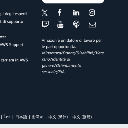
li degli esperti
et di supporto
ter
Amazon è un datore di lavoro per
 AWS Support
le pari opportunità:
Minoranza/Donne/Disabilità/Vete
rano/Identità di
 carriera in AWS
genere/Orientamento
sessuale/Età.
ไทย
日本語
한국어
中文 (简体)
中文 (繁體)