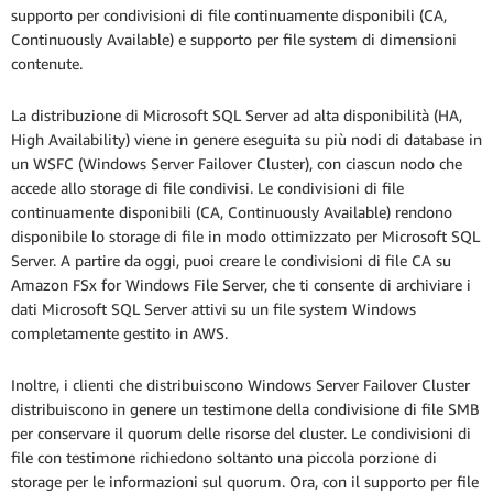
supporto per condivisioni di file continuamente disponibili (CA,
Continuously Available) e supporto per file system di dimensioni
contenute.
La distribuzione di Microsoft SQL Server ad alta disponibilità (HA,
High Availability) viene in genere eseguita su più nodi di database in
un WSFC (Windows Server Failover Cluster), con ciascun nodo che
accede allo storage di file condivisi. Le condivisioni di file
continuamente disponibili (CA, Continuously Available) rendono
disponibile lo storage di file in modo ottimizzato per Microsoft SQL
Server. A partire da oggi, puoi creare le condivisioni di file CA su
Amazon FSx for Windows File Server, che ti consente di archiviare i
dati Microsoft SQL Server attivi su un file system Windows
completamente gestito in AWS.
Inoltre, i clienti che distribuiscono Windows Server Failover Cluster
distribuiscono in genere un testimone della condivisione di file SMB
per conservare il quorum delle risorse del cluster. Le condivisioni di
file con testimone richiedono soltanto una piccola porzione di
storage per le informazioni sul quorum. Ora, con il supporto per file