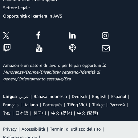
Settore legale
Opportunità di carriera in AWS
Amazon è un datore di lavoro per le pari opportunità:
Minoranza/Donne/Disabilità/Veterano/Identità di
genere/Orientamento sessuale/Età.
Lingua
عربي
Bahasa Indonesia
Deutsch
English
Español
Français
Italiano
Português
Tiếng Việt
Türkçe
Ρусский
ไทย
日本語
한국어
中文 (简体)
中文 (繁體)
Privacy
|
Accessibilità
|
Termini di utilizzo del sito
|
Preferenze cookie
|