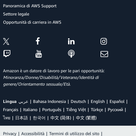
Panoramica di AWS Support
Settore legale
Opportunità di carriera in AWS
Amazon è un datore di lavoro per le pari opportunità:
Minoranza/Donne/Disabilità/Veterano/Identità di
genere/Orientamento sessuale/Età.
Lingua
عربي
Bahasa Indonesia
Deutsch
English
Español
Français
Italiano
Português
Tiếng Việt
Türkçe
Ρусский
ไทย
日本語
한국어
中文 (简体)
中文 (繁體)
Privacy
|
Accessibilità
|
Termini di utilizzo del sito
|