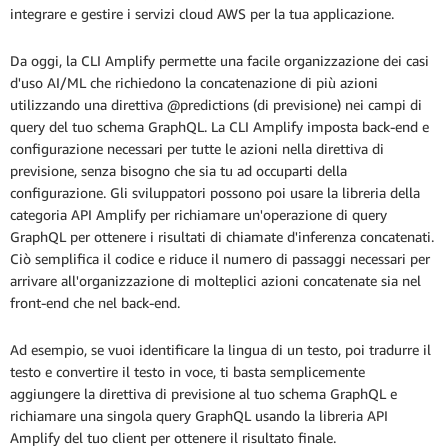
integrare e gestire i servizi cloud AWS per la tua applicazione.
Da oggi, la CLI Amplify permette una facile organizzazione dei casi
d'uso AI/ML che richiedono la concatenazione di più azioni
utilizzando una direttiva @predictions (di previsione) nei campi di
query del tuo schema GraphQL. La CLI Amplify imposta back-end e
configurazione necessari per tutte le azioni nella direttiva di
previsione, senza bisogno che sia tu ad occuparti della
configurazione. Gli sviluppatori possono poi usare la libreria della
categoria API Amplify per richiamare un'operazione di query
GraphQL per ottenere i risultati di chiamate d'inferenza concatenati.
Ciò semplifica il codice e riduce il numero di passaggi necessari per
arrivare all'organizzazione di molteplici azioni concatenate sia nel
front-end che nel back-end.
Ad esempio, se vuoi identificare la lingua di un testo, poi tradurre il
testo e convertire il testo in voce, ti basta semplicemente
aggiungere la direttiva di previsione al tuo schema GraphQL e
richiamare una singola query GraphQL usando la libreria API
Amplify del tuo client per ottenere il risultato finale.