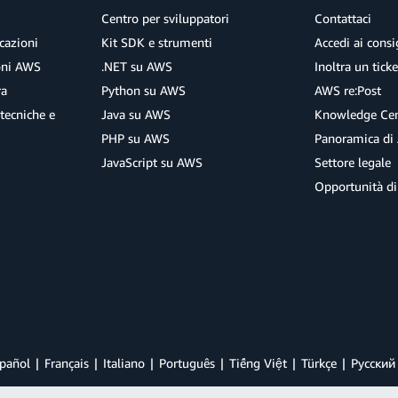
Centro per sviluppatori
Contattaci
cazioni
Kit SDK e strumenti
Accedi ai consig
ioni AWS
.NET su AWS
Inoltra un tick
ra
Python su AWS
AWS re:Post
tecniche e
Java su AWS
Knowledge Cen
PHP su AWS
Panoramica di
JavaScript su AWS
Settore legale
Opportunità di
pañol
Français
Italiano
Português
Tiếng Việt
Türkçe
Ρусский