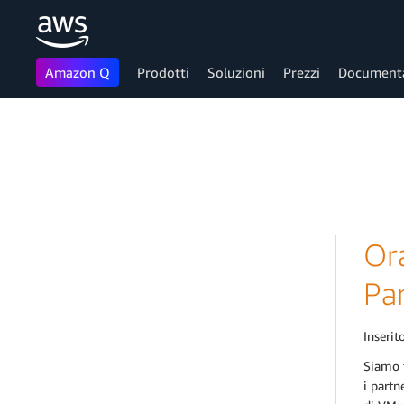
Amazon Q
Prodotti
Soluzioni
Prezzi
Document
Passa al contenuto principale
Ora
Pa
Inserito
Siamo f
i partn