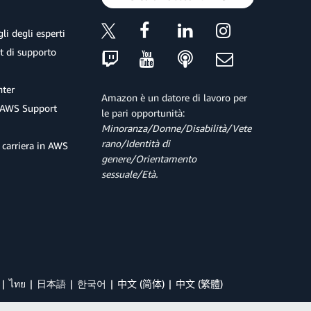
li degli esperti
et di supporto
ter
Amazon è un datore di lavoro per
 AWS Support
le pari opportunità:
Minoranza/Donne/Disabilità/Vete
rano/Identità di
 carriera in AWS
genere/Orientamento
sessuale/Età.
ไทย
日本語
한국어
中文 (简体)
中文 (繁體)