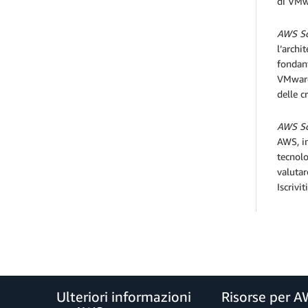
di VMw
AWS So
l’archi
fondant
VMware 
delle c
AWS So
AWS, in
tecnolo
valutar
Iscrivi
Ulteriori informazioni
Risorse per 