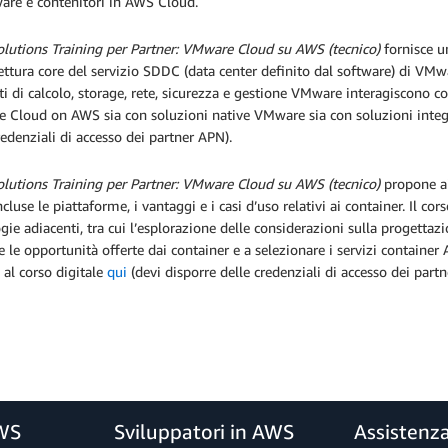
are e contenitori in AWS Cloud.
lutions Training per Partner: VMware Cloud su AWS (tecnico)
fornisce 
tettura core del servizio SDDC (data center definito dal software) di 
i di calcolo, storage, rete, sicurezza e gestione VMware interagiscono con 
Cloud on AWS sia con soluzioni native VMware sia con soluzioni integrat
redenziali di accesso dei partner APN).
lutions Training per Partner: VMware Cloud su AWS (tecnico)
propone ai
cluse le piattaforme, i vantaggi e i casi d’uso relativi ai container. Il c
gie adiacenti, tra cui l’esplorazione delle considerazioni sulla progetta
e le opportunità offerte dai container e a selezionare i servizi container
ti al corso digitale
qui
(devi disporre delle credenziali di accesso dei part
AWS
Sviluppatori in AWS
Assistenz