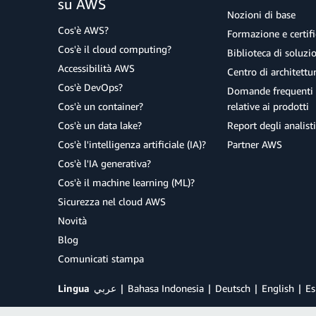
su AWS
Nozioni di base
Cos'è AWS?
Formazione e certifi
Cos'è il cloud computing?
Biblioteca di soluz
Accessibilità AWS
Centro di architettu
Cos'è DevOps?
Domande frequenti 
Cos'è un container?
relative ai prodotti
Cos'è un data lake?
Report degli analisti
Cos'è l'intelligenza artificiale (IA)?
Partner AWS
Cos'è l'IA generativa?
Cos'è il machine learning (ML)?
Sicurezza nel cloud AWS
Novità
Blog
Comunicati stampa
Lingua
عربي
Bahasa Indonesia
Deutsch
English
Es