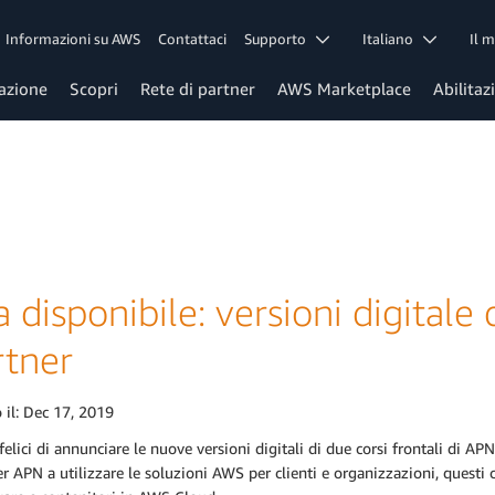
Informazioni su AWS
Contattaci
Supporto
Italiano
Il 
azione
Scopri
Rete di partner
AWS Marketplace
Abilitaz
 disponibile: versioni digitale 
rtner
 il:
Dec 17, 2019
elici di annunciare le nuove versioni digitali di due corsi frontali di A
er APN a utilizzare le soluzioni AWS per clienti e organizzazioni, ques