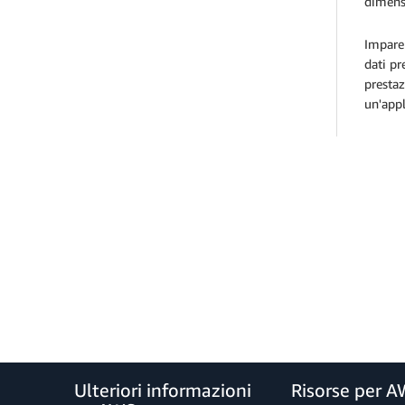
dimensi
Imparer
dati pr
prestaz
un'appl
Ulteriori informazioni
Risorse per 