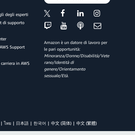
li degli esperti
et di supporto
ter
Amazon è un datore di lavoro per
 AWS Support
le pari opportunità:
Minoranza/Donne/Disabilità/Vete
rano/Identità di
 carriera in AWS
genere/Orientamento
sessuale/Età.
ไทย
日本語
한국어
中文 (简体)
中文 (繁體)