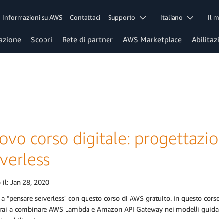
Informazioni su AWS
Contattaci
Supporto
Italiano
Il 
azione
Scopri
Rete di partner
AWS Marketplace
Abilitaz
vo corso digitale: progettazio
verless
 il:
Jan 28, 2020
a "pensare serverless" con questo corso di AWS gratuito. In questo corso 
rai a combinare AWS Lambda e Amazon API Gateway nei modelli guidati d