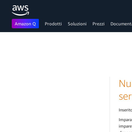
Amazon Q
Prodotti
Soluzioni
Prezzi
Document
Passa al contenuto principale
Nuo
ser
Inserito
Impara 
impare