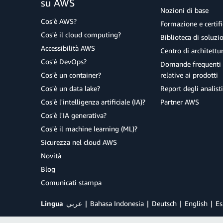
su AWS
Nozioni di base
Cos'è AWS?
Formazione e certifi
Cos'è il cloud computing?
Biblioteca di soluz
Accessibilità AWS
Centro di architettu
Cos'è DevOps?
Domande frequenti 
Cos'è un container?
relative ai prodotti
Cos'è un data lake?
Report degli analisti
Cos'è l'intelligenza artificiale (IA)?
Partner AWS
Cos'è l'IA generativa?
Cos'è il machine learning (ML)?
Sicurezza nel cloud AWS
Novità
Blog
Comunicati stampa
Lingua
عربي
Bahasa Indonesia
Deutsch
English
Es