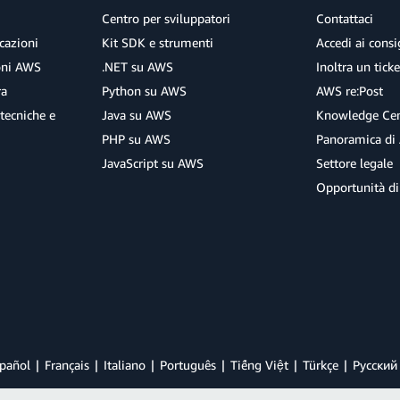
Centro per sviluppatori
Contattaci
cazioni
Kit SDK e strumenti
Accedi ai consig
ioni AWS
.NET su AWS
Inoltra un tick
ra
Python su AWS
AWS re:Post
tecniche e
Java su AWS
Knowledge Cen
PHP su AWS
Panoramica di
JavaScript su AWS
Settore legale
Opportunità di
pañol
Français
Italiano
Português
Tiếng Việt
Türkçe
Ρусский