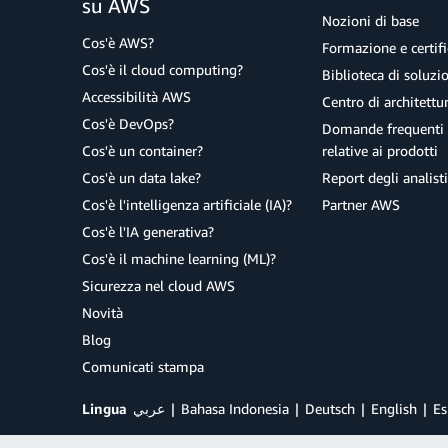
su AWS
Nozioni di base
Cos'è AWS?
Formazione e certifi
Cos'è il cloud computing?
Biblioteca di soluz
Accessibilità AWS
Centro di architettu
Cos'è DevOps?
Domande frequenti 
Cos'è un container?
relative ai prodotti
Cos'è un data lake?
Report degli analisti
Cos'è l'intelligenza artificiale (IA)?
Partner AWS
Cos'è l'IA generativa?
Cos'è il machine learning (ML)?
Sicurezza nel cloud AWS
Novità
Blog
Comunicati stampa
Lingua
عربي
Bahasa Indonesia
Deutsch
English
Es