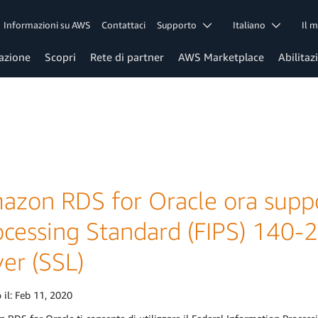
Informazioni su AWS
Contattaci
Supporto
Italiano
Il 
azione
Scopri
Rete di partner
AWS Marketplace
Abilitaz
azon RDS for Oracle ora suppo
ocessing Standard (FIPS) 140-2
er (SSL)
 il:
Feb 11, 2020