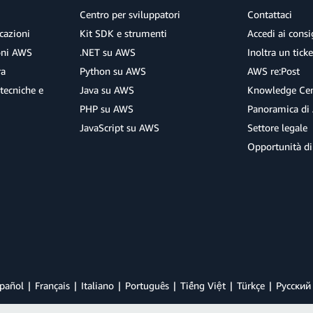
Centro per sviluppatori
Contattaci
cazioni
Kit SDK e strumenti
Accedi ai consig
ioni AWS
.NET su AWS
Inoltra un tick
ra
Python su AWS
AWS re:Post
tecniche e
Java su AWS
Knowledge Cen
PHP su AWS
Panoramica di
JavaScript su AWS
Settore legale
Opportunità di
pañol
Français
Italiano
Português
Tiếng Việt
Türkçe
Ρусский