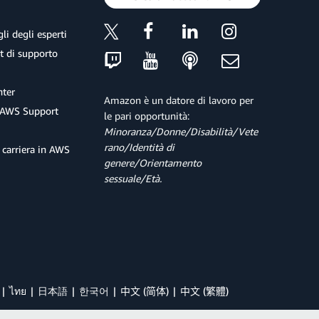
li degli esperti
et di supporto
ter
Amazon è un datore di lavoro per
 AWS Support
le pari opportunità:
Minoranza/Donne/Disabilità/Vete
rano/Identità di
 carriera in AWS
genere/Orientamento
sessuale/Età.
ไทย
日本語
한국어
中文 (简体)
中文 (繁體)