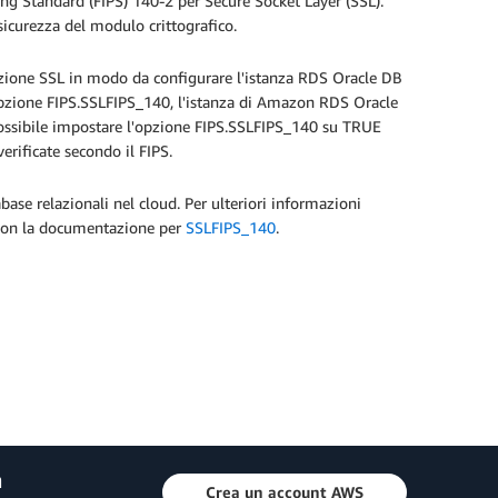
ing Standard (FIPS) 140-2 per Secure Socket Layer (SSL).
sicurezza del modulo crittografico.
opzione SSL in modo da configurare l'istanza RDS Oracle DB
'opzione FIPS.SSLFIPS_140, l'istanza di Amazon RDS Oracle
possibile impostare l'opzione FIPS.SSLFIPS_140 su TRUE
erificate secondo il FIPS.
ase relazionali nel cloud. Per ulteriori informazioni
a con la documentazione per
SSLFIPS_140
.
a
Crea un account AWS