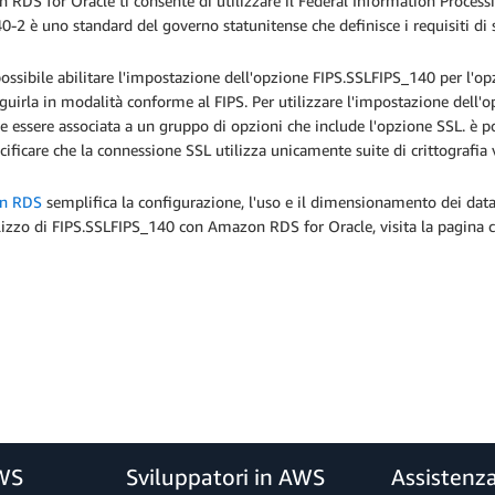
RDS for Oracle ti consente di utilizzare il Federal Information Process
0-2 è uno standard del governo statunitense che definisce i requisiti di 
ossibile abilitare l'impostazione dell'opzione FIPS.SSLFIPS_140 per l'
guirla in modalità conforme al FIPS. Per utilizzare l'impostazione dell
 essere associata a un gruppo di opzioni che include l'opzione SSL. è 
cificare che la connessione SSL utilizza unicamente suite di crittografia v
n RDS
semplifica la configurazione, l'uso e il dimensionamento dei datab
ilizzo di FIPS.SSLFIPS_140 con Amazon RDS for Oracle, visita la pagin
AWS
Sviluppatori in AWS
Assistenz