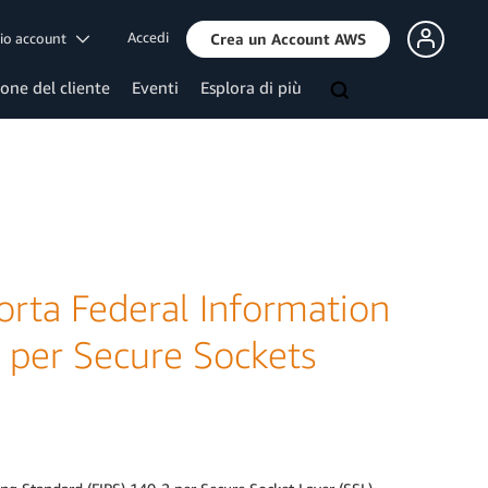
Accedi
mio account
Crea un Account AWS
ione del cliente
Eventi
Esplora di più
rta Federal Information
 per Secure Sockets