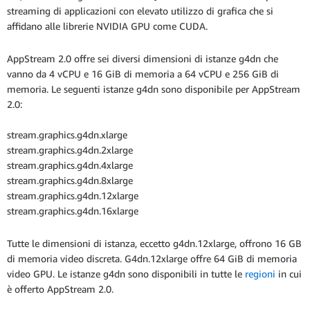
streaming di applicazioni con elevato utilizzo di grafica che si
affidano alle librerie NVIDIA GPU come CUDA.
AppStream 2.0 offre sei diversi dimensioni di istanze g4dn che
vanno da 4 vCPU e 16 GiB di memoria a 64 vCPU e 256 GiB di
memoria. Le seguenti istanze g4dn sono disponibile per AppStream
2.0:
stream.graphics.g4dn.xlarge
stream.graphics.g4dn.2xlarge
stream.graphics.g4dn.4xlarge
stream.graphics.g4dn.8xlarge
stream.graphics.g4dn.12xlarge
stream.graphics.g4dn.16xlarge
Tutte le dimensioni di istanza, eccetto g4dn.12xlarge, offrono 16 GB
di memoria video discreta. G4dn.12xlarge offre 64 GiB di memoria
video GPU. Le istanze g4dn sono disponibili in tutte le
regioni
in cui
è offerto AppStream 2.0.