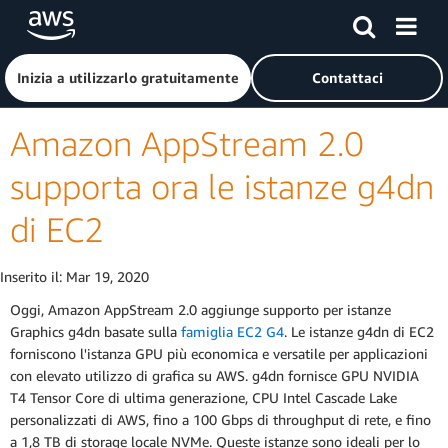
Passa al contenuto principale
Fai clic qui per tornare alla home page di Amazon Web Serv
Inizia a utilizzarlo gratuitamente
Contattaci
Amazon AppStream 2.0
supporta ora le istanze g4dn
di EC2
Inserito il:
Mar 19, 2020
Oggi, Amazon AppStream 2.0 aggiunge supporto per istanze
Graphics g4dn basate sulla
famiglia EC2 G4
. Le istanze g4dn di EC2
forniscono l'istanza GPU più economica e versatile per applicazioni
con elevato utilizzo di grafica su AWS. g4dn fornisce GPU NVIDIA
T4 Tensor Core di ultima generazione, CPU Intel Cascade Lake
personalizzati di AWS, fino a 100 Gbps di throughput di rete, e fino
a 1,8 TB di storage locale NVMe. Queste istanze sono ideali per lo