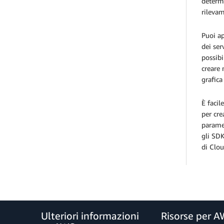
determi
rilevam
Puoi ap
dei se
possibi
creare 
grafica
È facil
per cre
paramet
gli SDK
di Clo
Ulteriori informazioni
Risorse per 