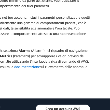
vento minimo da parte dell'utente. Puoi utilizzare il
comportamento dei tuoi parametri.
nel tuo account, inclusi i parametri personalizzati e quelli
maticamente una gamma di comportamenti previsti, che è
 dati, la sensibilità alle anomalie e l’ora legale. Puoi
lizzare il comportamento atteso su una rappresentazione
ch, seleziona
Alarms
(Allarmi) nel riquadro di navigazione
Metrics
(Parametri) per sovrapporre i valori previsti del
nomalie utilizzando l’interfaccia a riga di comando di AWS,
onsulta la
documentazione
sul rilevamento delle anomalie
a
Crea un account AWS