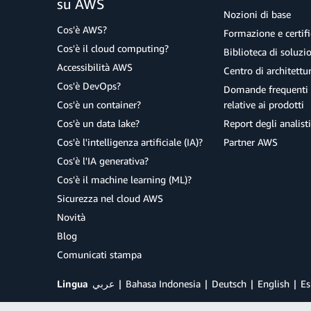
su AWS
Nozioni di base
Cos'è AWS?
Formazione e certifi
Cos'è il cloud computing?
Biblioteca di soluz
Accessibilità AWS
Centro di architettu
Cos'è DevOps?
Domande frequenti 
Cos'è un container?
relative ai prodotti
Cos'è un data lake?
Report degli analisti
Cos'è l'intelligenza artificiale (IA)?
Partner AWS
Cos'è l'IA generativa?
Cos'è il machine learning (ML)?
Sicurezza nel cloud AWS
Novità
Blog
Comunicati stampa
Lingua
عربي
Bahasa Indonesia
Deutsch
English
Es