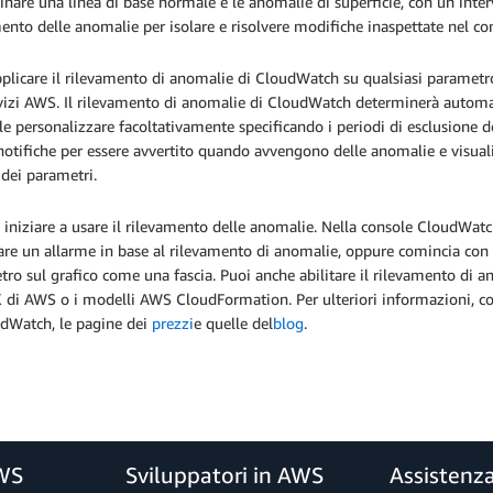
nare una linea di base normale e le anomalie di superficie, con un inter
ento delle anomalie per isolare e risolvere modifiche inaspettate nel 
plicare il rilevamento di anomalie di CloudWatch su qualsiasi parametro 
rvizi AWS. Il rilevamento di anomalie di CloudWatch determinerà auto
le personalizzare facoltativamente specificando i periodi di esclusione dei
notifiche per essere avvertito quando avvengono delle anomalie e visua
 dei parametri.
e iniziare a usare il rilevamento delle anomalie. Nella console CloudWat
are un allarme in base al rilevamento di anomalie, oppure comincia con
ro sul grafico come una fascia. Puoi anche abilitare il rilevamento di a
 di AWS o i modelli AWS CloudFormation. Per ulteriori informazioni, c
udWatch, le pagine dei
prezzi
e quelle del
blog
.
AWS
Sviluppatori in AWS
Assistenz