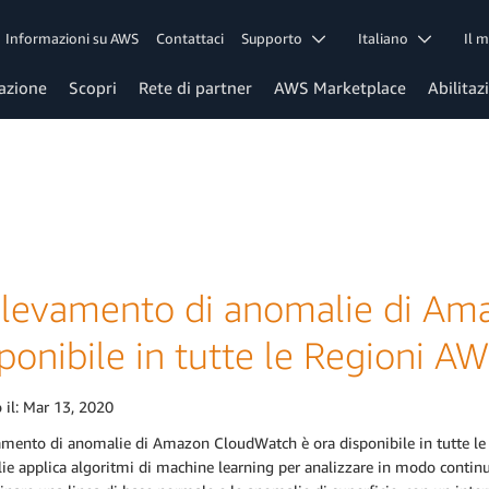
Informazioni su AWS
Contattaci
Supporto
Italiano
Il 
azione
Scopri
Rete di partner
AWS Marketplace
Abilitaz
 rilevamento di anomalie di A
ponibile in tutte le Regioni AW
 il:
Mar 13, 2020
vamento di anomalie di Amazon CloudWatch è ora disponibile in tutte l
e applica algoritmi di machine learning per analizzare in modo continuo