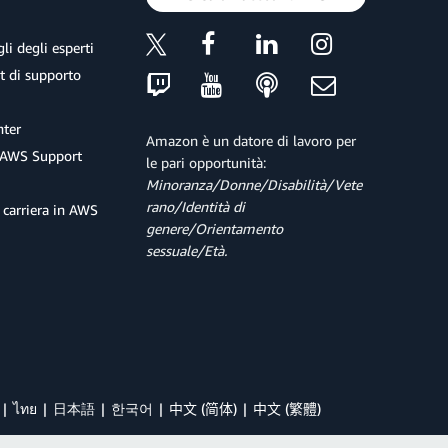
li degli esperti
et di supporto
ter
Amazon è un datore di lavoro per
 AWS Support
le pari opportunità:
Minoranza/Donne/Disabilità/Vete
rano/Identità di
 carriera in AWS
genere/Orientamento
sessuale/Età.
ไทย
日本語
한국어
中文 (简体)
中文 (繁體)