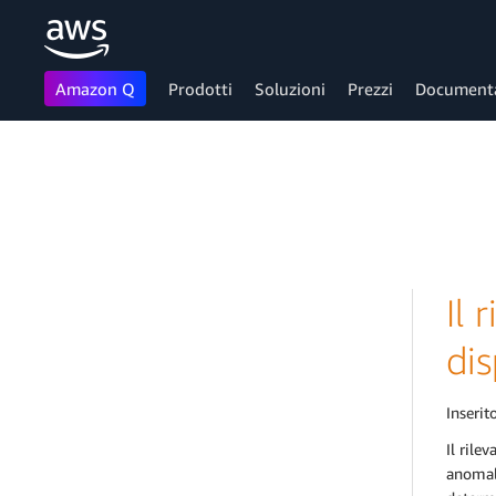
Amazon Q
Prodotti
Soluzioni
Prezzi
Document
Passa al contenuto principale
Il
dis
Inserito
Il rile
anomali