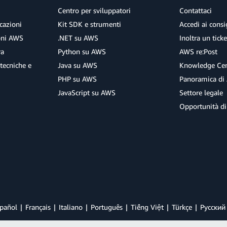
Centro per sviluppatori
Contattaci
cazioni
Kit SDK e strumenti
Accedi ai consig
ioni AWS
.NET su AWS
Inoltra un tick
ra
Python su AWS
AWS re:Post
tecniche e
Java su AWS
Knowledge Cen
PHP su AWS
Panoramica di
JavaScript su AWS
Settore legale
Opportunità di
pañol
Français
Italiano
Português
Tiếng Việt
Türkçe
Ρусский