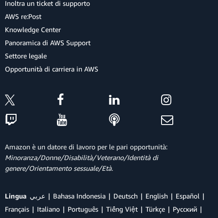
Inoltra un ticket di supporto
AWS re:Post
Knowledge Center
Panoramica di AWS Support
Settore legale
Opportunità di carriera in AWS
Amazon è un datore di lavoro per le pari opportunità:
Minoranza/Donne/Disabilità/Veterano/Identità di
genere/Orientamento sessuale/Età.
Lingua
عربي
Bahasa Indonesia
Deutsch
English
Español
Français
Italiano
Português
Tiếng Việt
Türkçe
Ρусский