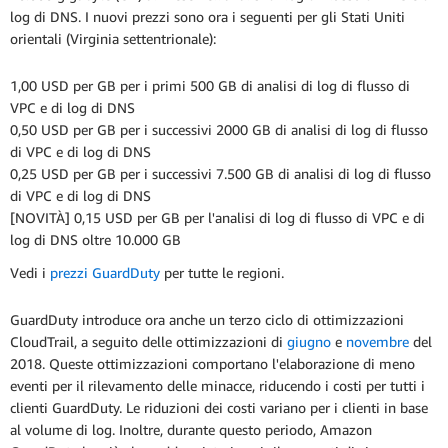
log di DNS. I nuovi prezzi sono ora i seguenti per gli Stati Uniti
orientali (Virginia settentrionale):
1,00 USD per GB per i primi 500 GB di analisi di log di flusso di
VPC e di log di DNS
0,50 USD per GB per i successivi 2000 GB di analisi di log di flusso
di VPC e di log di DNS
0,25 USD per GB per i successivi 7.500 GB di analisi di log di flusso
di VPC e di log di DNS
[NOVITÀ] 0,15 USD per GB per l'analisi di log di flusso di VPC e di
log di DNS oltre 10.000 GB
Vedi i
prezzi GuardDuty
per tutte le regioni.
GuardDuty introduce ora anche un terzo ciclo di ottimizzazioni
CloudTrail, a seguito delle ottimizzazioni di
giugno
e
novembre
del
2018. Queste ottimizzazioni comportano l'elaborazione di meno
eventi per il rilevamento delle minacce, riducendo i costi per tutti i
clienti GuardDuty. Le riduzioni dei costi variano per i clienti in base
al volume di log. Inoltre, durante questo periodo, Amazon