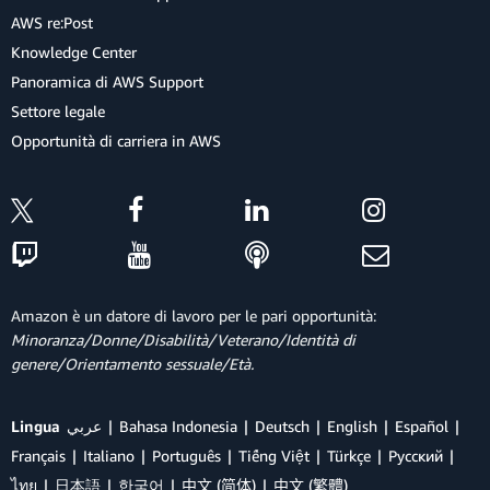
AWS re:Post
Knowledge Center
Panoramica di AWS Support
Settore legale
Opportunità di carriera in AWS
Amazon è un datore di lavoro per le pari opportunità:
Minoranza/Donne/Disabilità/Veterano/Identità di
genere/Orientamento sessuale/Età.
Lingua
عربي
Bahasa Indonesia
Deutsch
English
Español
Français
Italiano
Português
Tiếng Việt
Türkçe
Ρусский
ไทย
日本語
한국어
中文 (简体)
中文 (繁體)