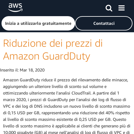
Passa al contenuto principale
Fai clic qui per tornare alla home page di Amazon Web Serv
Inizia a utilizzarlo gratuitamente
Contattaci
Riduzione dei prezzi di
Amazon GuardDuty
Inserito il:
Mar 18, 2020
Amazon GuardDuty riduce il prezzo del rilevamento delle minacce,
aggiungendo un ulteriore livello di sconto sul volume e
ottimizzando ulteriormente l'analisi CloudTrail. A partire dal 1
marzo 2020, i prezzi di GuardDuty per l'analisi dei log di flusso di
VPC e dei log di DNS includono un nuovo livello di sconto massimo
di 0,15 USD per GB, rappresentando una riduzione del 40% rispetto
al livello di sconto massimo esistente di 0,25 USD per GB. Questo
livello di sconto massimo è applicabile ai clienti che generano più di
10.000 gigabyte (GB) al mese nell'analisi di log di flusso di VPC e di