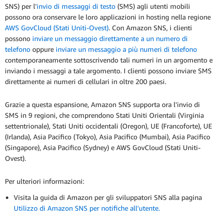
SNS) per l'
invio di messaggi di testo
(SMS) agli utenti mobili
possono ora conservare le loro applicazioni in hosting nella regione
AWS GovCloud (Stati Uniti-Ovest)
. Con Amazon SNS, i clienti
possono
inviare un messaggio direttamente a un numero di
telefono
oppure
inviare un messaggio a più numeri di telefono
contemporaneamente sottoscrivendo tali numeri in un argomento e
inviando i messaggi a tale argomento. I clienti possono inviare SMS
direttamente ai numeri di cellulari in oltre 200 paesi.
Grazie a questa espansione, Amazon SNS supporta ora l'invio di
SMS in 9 regioni, che comprendono Stati Uniti Orientali (Virginia
settentrionale), Stati Uniti occidentali (Oregon), UE (Francoforte), UE
(Irlanda), Asia Pacifico (Tokyo), Asia Pacifico (Mumbai), Asia Pacifico
(Singapore), Asia Pacifico (Sydney) e AWS GovCloud (Stati Uniti-
Ovest).
Per ulteriori informazioni:
Visita la guida di Amazon per gli sviluppatori SNS alla pagina
Utilizzo di Amazon SNS per notifiche all'utente.