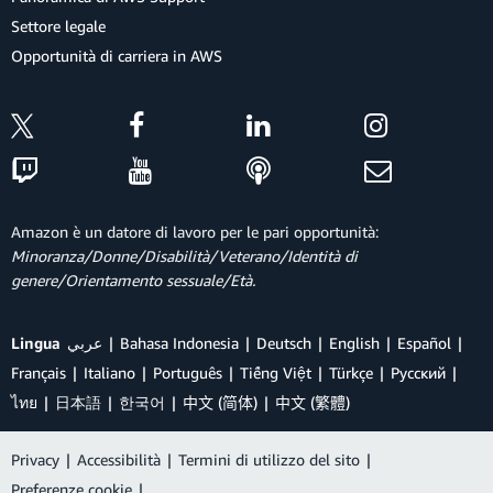
Settore legale
Opportunità di carriera in AWS
Amazon è un datore di lavoro per le pari opportunità:
Minoranza/Donne/Disabilità/Veterano/Identità di
genere/Orientamento sessuale/Età.
Lingua
عربي
Bahasa Indonesia
Deutsch
English
Español
Français
Italiano
Português
Tiếng Việt
Türkçe
Ρусский
ไทย
日本語
한국어
中文 (简体)
中文 (繁體)
Privacy
|
Accessibilità
|
Termini di utilizzo del sito
|
Preferenze cookie
|