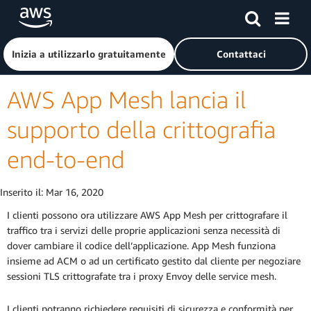
Passa al contenuto principale
Fai clic qui per tornare alla home page di Amazon Web Serv
Inizia a utilizzarlo gratuitamente
Contattaci
AWS App Mesh lancia il
supporto della crittografia
end-to-end
Inserito il:
Mar 16, 2020
I clienti possono ora utilizzare AWS App Mesh per crittografare il
traffico tra i servizi delle proprie applicazioni senza necessità di
dover cambiare il codice dell’applicazione. App Mesh funziona
insieme ad ACM o ad un certificato gestito dal cliente per negoziare
sessioni TLS crittografate tra i proxy Envoy delle service mesh.
I clienti potranno richiedere requisiti di sicurezza e conformità per