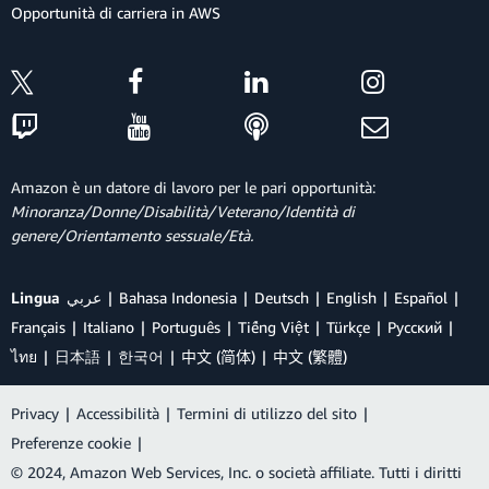
Opportunità di carriera in AWS
Amazon è un datore di lavoro per le pari opportunità:
Minoranza/Donne/Disabilità/Veterano/Identità di
genere/Orientamento sessuale/Età.
Lingua
عربي
Bahasa Indonesia
Deutsch
English
Español
Français
Italiano
Português
Tiếng Việt
Türkçe
Ρусский
ไทย
日本語
한국어
中文 (简体)
中文 (繁體)
Privacy
|
Accessibilità
|
Termini di utilizzo del sito
|
Preferenze cookie
|
© 2024, Amazon Web Services, Inc. o società affiliate. Tutti i diritti