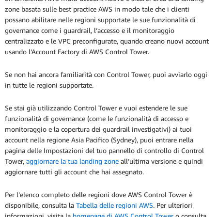
zone basata sulle best practice AWS in modo tale che i clienti
possano abilitare nelle regioni supportate le sue funzionalità di
governance come i guardrail, l’accesso e il monitoraggio
centralizzato e le VPC preconfigurate, quando creano nuovi account
usando l’Account Factory di AWS Control Tower.
Se non hai ancora familiarità con Control Tower, puoi avviarlo oggi
in tutte le regioni supportate.
Se stai già utilizzando Control Tower e vuoi estendere le sue
funzionalità di governance (come le funzionalità di accesso e
monitoraggio e la copertura dei guardrail investigativi) ai tuoi
account nella regione Asia Pacifico (Sydney), puoi entrare nella
pagina delle Impostazioni del tuo pannello di controllo di Control
Tower,
aggiornare la tua landing zone
all’ultima versione e quindi
aggiornare tutti gli account che hai assegnato.
Per l’elenco completo delle regioni dove AWS Control Tower è
disponibile, consulta la
Tabella delle regioni AWS
. Per ulteriori
informazioni, visita la
homepage di AWS Control Tower
o consulta