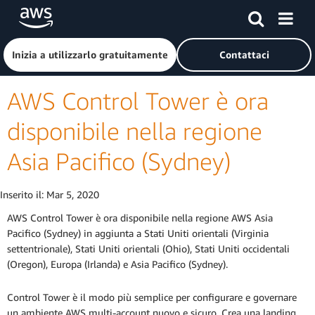
Passa al contenuto principale
Fai clic qui per tornare alla home page di Amazon Web Serv
Inizia a utilizzarlo gratuitamente
Contattaci
AWS Control Tower è ora
disponibile nella regione
Asia Pacifico (Sydney)
Inserito il:
Mar 5, 2020
AWS Control Tower è ora disponibile nella regione AWS Asia
Pacifico (Sydney) in aggiunta a Stati Uniti orientali (Virginia
settentrionale), Stati Uniti orientali (Ohio), Stati Uniti occidentali
(Oregon), Europa (Irlanda) e Asia Pacifico (Sydney).
Control Tower è il modo più semplice per configurare e governare
un ambiente AWS multi-account nuovo e sicuro. Crea una landing