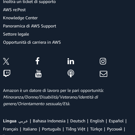
Inoltra un ticket di supporto
AWS re:Post
Knowledge Center
Panoramica di AWS Support
Settore legale
Opportunità di carriera in AWS
Amazon è un datore di lavoro per le pari opportunità:
Minoranza/Donne/Disabilità/Veterano/Identità di
genere/Orientamento sessuale/Età.
Lingua
عربي
Bahasa Indonesia
Deutsch
English
Español
Français
Italiano
Português
Tiếng Việt
Türkçe
Ρусский