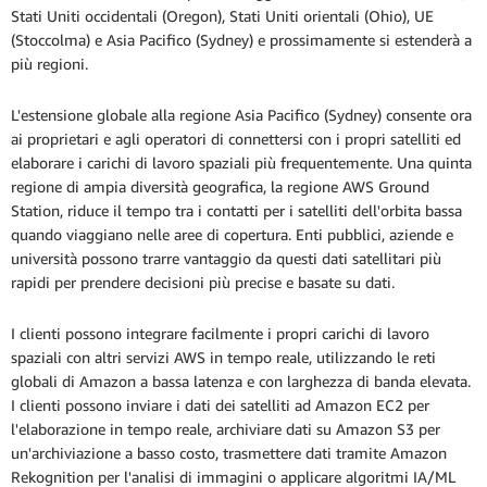
Stati Uniti occidentali (Oregon), Stati Uniti orientali (Ohio), UE
(Stoccolma) e Asia Pacifico (Sydney) e prossimamente si estenderà a
più regioni.
L'estensione globale alla regione Asia Pacifico (Sydney) consente ora
ai proprietari e agli operatori di connettersi con i propri satelliti ed
elaborare i carichi di lavoro spaziali più frequentemente. Una quinta
regione di ampia diversità geografica, la regione AWS Ground
Station, riduce il tempo tra i contatti per i satelliti dell'orbita bassa
quando viaggiano nelle aree di copertura. Enti pubblici, aziende e
università possono trarre vantaggio da questi dati satellitari più
rapidi per prendere decisioni più precise e basate su dati.
I clienti possono integrare facilmente i propri carichi di lavoro
spaziali con altri servizi AWS in tempo reale, utilizzando le reti
globali di Amazon a bassa latenza e con larghezza di banda elevata.
I clienti possono inviare i dati dei satelliti ad Amazon EC2 per
l'elaborazione in tempo reale, archiviare dati su Amazon S3 per
un'archiviazione a basso costo, trasmettere dati tramite Amazon
Rekognition per l'analisi di immagini o applicare algoritmi IA/ML