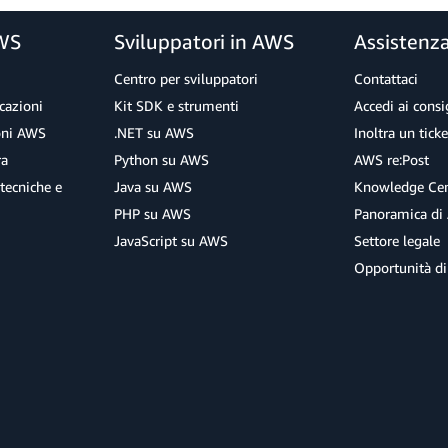
AWS
Sviluppatori in AWS
Assistenz
Centro per sviluppatori
Contattaci
cazioni
Kit SDK e strumenti
Accedi ai consig
ioni AWS
.NET su AWS
Inoltra un tick
ra
Python su AWS
AWS re:Post
tecniche e
Java su AWS
Knowledge Cen
PHP su AWS
Panoramica di
JavaScript su AWS
Settore legale
Opportunità di