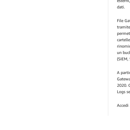
esterni
dati.
File Ga
tramite
permett
cartell
rinomin
un buck
(SIEM, 
A parti
Gateway
2020. C
Logs se
Accedi