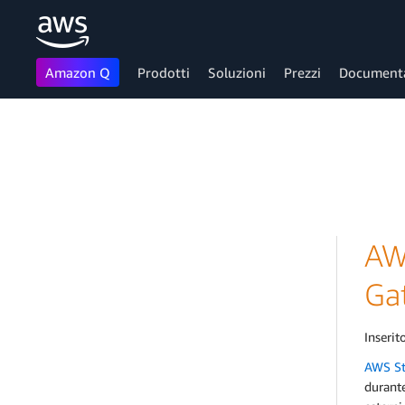
Amazon Q
Prodotti
Soluzioni
Prezzi
Document
Passa al contenuto principale
AW
Gat
Inserito
AWS St
durante