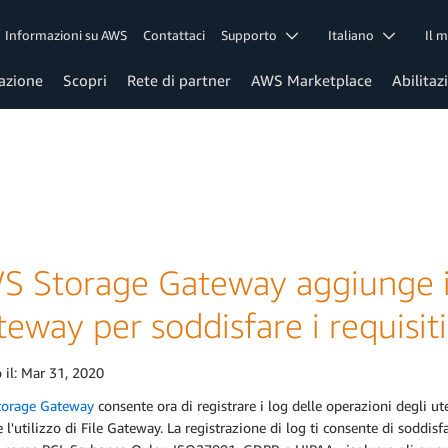
Informazioni su AWS
Contattaci
Supporto
Italiano
Il 
azione
Scopri
Rete di partner
AWS Marketplace
Abilitaz
S Storage Gateway aggiunge i l
eway per soddisfare i requisiti
 il:
Mar 31, 2020
orage Gateway
consente ora di registrare i log delle operazioni degli uten
 l'utilizzo di File Gateway. La registrazione di log ti consente di soddisfa