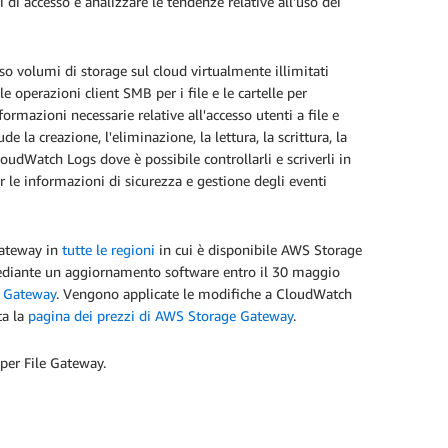
di accesso e analizzare le tendenze relative all'uso dei
rso volumi di storage sul cloud virtualmente illimitati
e operazioni client SMB per i file e le cartelle per
rmazioni necessarie relative all'accesso utenti a file e
ude la creazione, l'eliminazione, la lettura, la scrittura, la
udWatch Logs dove è possibile controllarli e scriverli in
r le informazioni di sicurezza e gestione degli eventi
 Gateway in
tutte le regioni
in cui è disponibile AWS Storage
 mediante un aggiornamento software entro il 30 maggio
e Gateway
. Vengono applicate le modifiche a CloudWatch
ta la
pagina dei prezzi di AWS Storage Gateway
.
 per File Gateway.