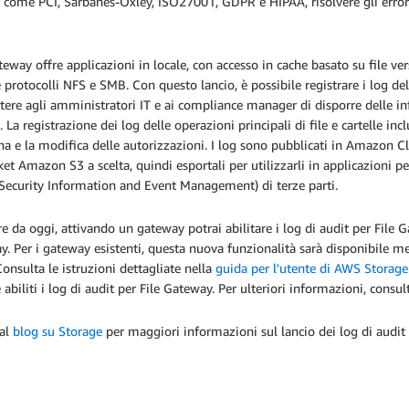
, come PCI, Sarbanes-Oxley, ISO27001, GDPR e HIPAA, risolvere gli errori 
teway offre applicazioni in locale, con accesso in cache basato su file ve
 protocolli NFS e SMB. Con questo lancio, è possibile registrare i log dell
ere agli amministratori IT e ai compliance manager di disporre delle info
e. La registrazione dei log delle operazioni principali di file e cartelle incl
a e la modifica delle autorizzazioni. I log sono pubblicati in Amazon Clo
et Amazon S3 a scelta, quindi esportali per utilizzarli in applicazioni pe
Security Information and Event Management) di terze parti.
re da oggi, attivando un gateway potrai abilitare i log di audit per File
. Per i gateway esistenti, questa nuova funzionalità sarà disponibile
onsulta le istruzioni dettagliate nella
guida per l'utente di AWS Storag
 abiliti i log di audit per File Gateway. Per ulteriori informazioni, consul
 al
blog su Storage
per maggiori informazioni sul lancio dei log di audit