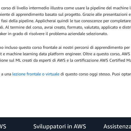
corso di livello intermedio illustra come usare la pipeline del machine 
ente di apprendimento basato sul progetto. Grazie alle presentazioni e 
e fasi della pipeline. Applicherai quindi le tue conoscenze per completar
li. Al termine del corso, avrai creato, formato, valutato, applicato e d
er in grado di risolvere il problema aziendale selezionato.
 incluso questo corso frontale ai nostri percorsi di apprendimento per
st e machine learning data platform engineer. Oltre a questo corso, AWS T
one sul ML creati da esperti di AWS e la certificazione AWS Certified Ma
ti a una
lezione frontale o virtuale
di questo corso oggi stesso. Puoi opta
AWS
Sviluppatori in AWS
Assistenz