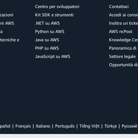
Centro per sviluppatori
Contattaci
cazioni
Kit SDK e strumenti
Accedi ai consig
ioni AWS
.NET su AWS
Inoltra un tick
ra
Python su AWS
AWS re:Post
tecniche e
Java su AWS
Knowledge Cen
PHP su AWS
Panoramica di
JavaScript su AWS
Settore legale
Opportunità di
pañol
Français
Italiano
Português
Tiếng Việt
Türkçe
Ρусский