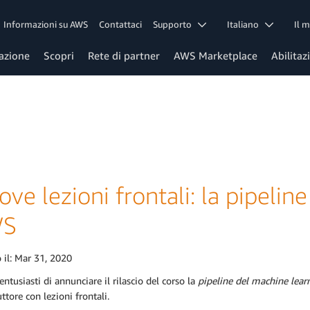
Informazioni su AWS
Contattaci
Supporto
Italiano
Il 
azione
Scopri
Rete di partner
AWS Marketplace
Abilitaz
ve lezioni frontali: la pipelin
WS
 il:
Mar 31, 2020
ntusiasti di annunciare il rilascio del corso la
pipeline del machine lea
uttore con lezioni frontali.