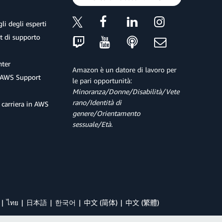
li degli esperti
et di supporto
ter
Amazon è un datore di lavoro per
 AWS Support
le pari opportunità:
Minoranza/Donne/Disabilità/Vete
rano/Identità di
 carriera in AWS
genere/Orientamento
sessuale/Età.
ไทย
日本語
한국어
中文 (简体)
中文 (繁體)