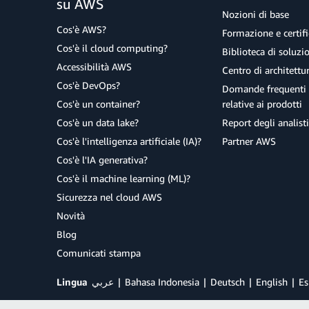
su AWS
Nozioni di base
Cos'è AWS?
Formazione e certifi
Cos'è il cloud computing?
Biblioteca di soluz
Accessibilità AWS
Centro di architettu
Cos'è DevOps?
Domande frequenti 
Cos'è un container?
relative ai prodotti
Cos'è un data lake?
Report degli analisti
Cos'è l'intelligenza artificiale (IA)?
Partner AWS
Cos'è l'IA generativa?
Cos'è il machine learning (ML)?
Sicurezza nel cloud AWS
Novità
Blog
Comunicati stampa
Lingua
عربي
Bahasa Indonesia
Deutsch
English
Es