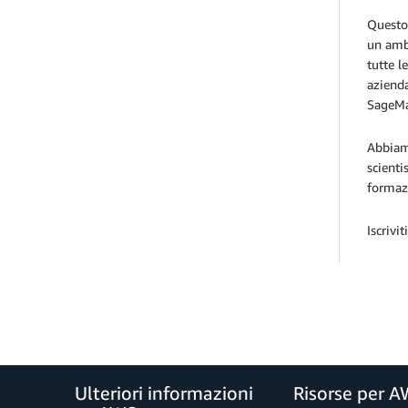
Questo 
un ambi
tutte l
azienda
SageMak
Abbiamo
scienti
formazi
Iscrivi
Ulteriori informazioni
Risorse per 