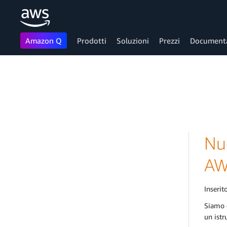
Amazon Q
Prodotti
Soluzioni
Prezzi
Document
Passa al contenuto principale
Nuo
A
Inserito
Siamo e
un istr