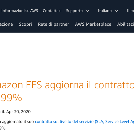
Informazioni su AWS
Contattaci
Supporto
Italiano
Il 
azione
Scopri
Rete di partner
AWS Marketplace
Abilitaz
zon EFS aggiorna il contratto s
,99%
 il:
Apr 30, 2020
 aggiornato il suo
contratto sul livello del servizio (SLA, Service Lev
99%.