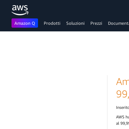
Amazon Q
Prodotti
Soluzioni
Prezzi
Document
Passa al contenuto principale
Ama
99
Inserito
AWS ha
al 99,