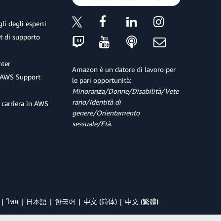
li degli esperti
et di supporto
ter
Amazon è un datore di lavoro per
 AWS Support
le pari opportunità:
Minoranza/Donne/Disabilità/Vete
rano/Identità di
 carriera in AWS
genere/Orientamento
sessuale/Età.
ไทย
日本語
한국어
中文 (简体)
中文 (繁體)