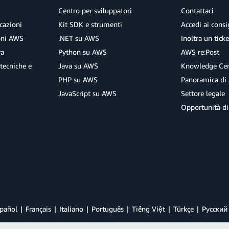
Centro per sviluppatori
Contattaci
cazioni
Kit SDK e strumenti
Accedi ai consig
ioni AWS
.NET su AWS
Inoltra un tick
ra
Python su AWS
AWS re:Post
tecniche e
Java su AWS
Knowledge Cen
PHP su AWS
Panoramica di
JavaScript su AWS
Settore legale
Opportunità di
pañol
Français
Italiano
Português
Tiếng Việt
Türkçe
Ρусский