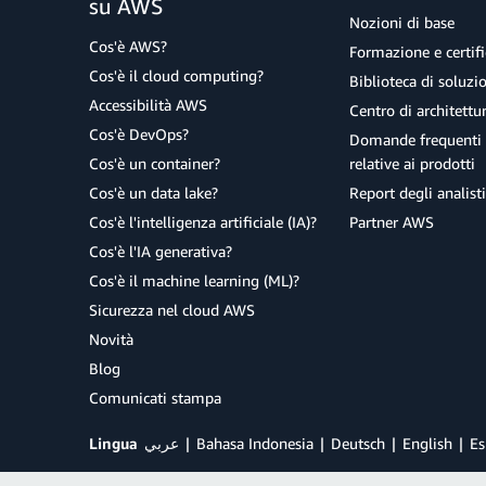
su AWS
Nozioni di base
Cos'è AWS?
Formazione e certifi
Cos'è il cloud computing?
Biblioteca di soluz
Accessibilità AWS
Centro di architettu
Cos'è DevOps?
Domande frequenti 
Cos'è un container?
relative ai prodotti
Cos'è un data lake?
Report degli analisti
Cos'è l'intelligenza artificiale (IA)?
Partner AWS
Cos'è l'IA generativa?
Cos'è il machine learning (ML)?
Sicurezza nel cloud AWS
Novità
Blog
Comunicati stampa
Lingua
عربي
Bahasa Indonesia
Deutsch
English
Es