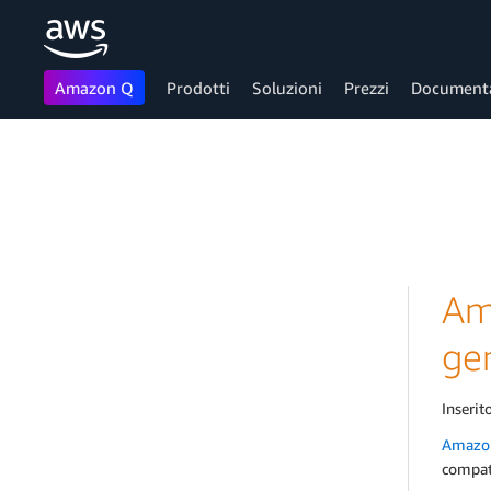
Amazon Q
Prodotti
Soluzioni
Prezzi
Document
Passa al contenuto principale
Am
ge
Inserito
Amazon
compati