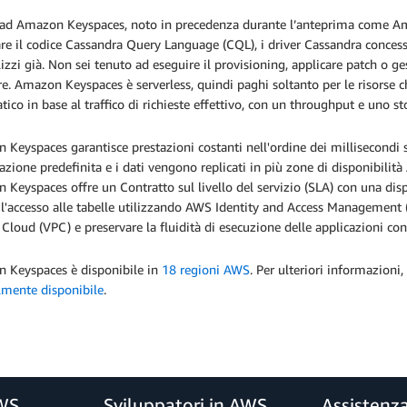
 ad Amazon Keyspaces, noto in precedenza durante l’anteprima come A
are il codice Cassandra Query Language (CQL), i driver Cassandra concessi
lizzi già. Non sei tenuto ad eseguire il provisioning, applicare patch o ges
e. Amazon Keyspaces è serverless, quindi paghi soltanto per le risorse ch
ico in base al traffico di richieste effettivo, con un throughput e uno s
Keyspaces garantisce prestazioni costanti nell'ordine dei millisecondi su
zione predefinita e i dati vengono replicati in più zone di disponibilità 
Keyspaces offre un Contratto sul livello del servizio (SLA) con una dis
 l'accesso alle tabelle utilizzando AWS Identity and Access Management (I
 Cloud (VPC) e preservare la fluidità di esecuzione delle applicazioni con
 Keyspaces è disponibile in
18 regioni AWS
. Per ulteriori informazioni
lmente disponibile
.
AWS
Sviluppatori in AWS
Assistenz