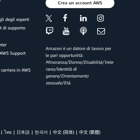
Crea un account AWS
li degli esperti
et di supporto
ter
Amazon è un datore di lavoro per
 AWS Support
le pari opportunità:
Minoranza/Donne/Disabilità/Vete
rano/Identità di
 carriera in AWS
genere/Orientamento
sessuale/Età.
ไทย
日本語
한국어
中文 (简体)
中文 (繁體)