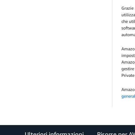
Grazie
utilizz
che uti
softwar
automat
Amazon 
imposta
Amazon 
gestire
Private
Amazon
genera
Ulteriori informazioni
Risorse per 