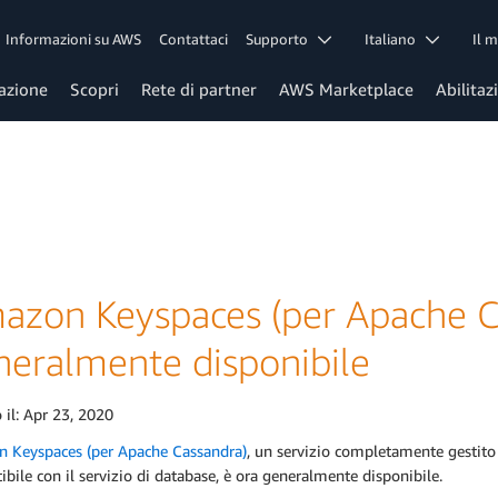
Informazioni su AWS
Contattaci
Supporto
Italiano
Il 
azione
Scopri
Rete di partner
AWS Marketplace
Abilitaz
azon Keyspaces (per Apache C
neralmente disponibile
 il:
Apr 23, 2020
 Keyspaces (per Apache Cassandra)
, un servizio completamente gestito 
bile con il servizio di database, è ora generalmente disponibile.