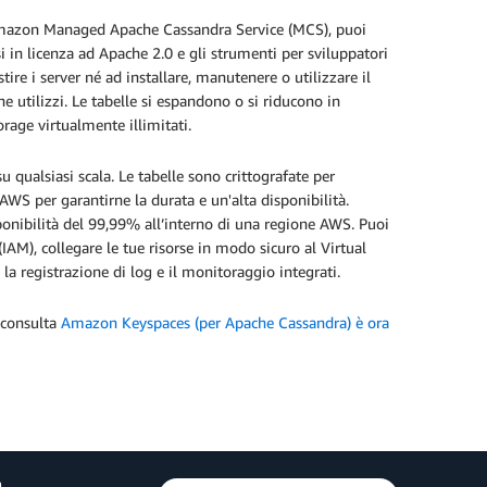
mazon Managed Apache Cassandra Service (MCS), puoi
 in licenza ad Apache 2.0 e gli strumenti per sviluppatori
tire i server né ad installare, manutenere o utilizzare il
e utilizzi. Le tabelle si espandono o si riducono in
torage virtualmente illimitati.
 qualsiasi scala. Le tabelle sono crittografate per
AWS per garantirne la durata e un'alta disponibilità.
ponibilità del 99,99% all’interno di una regione AWS. Puoi
AM), collegare le tue risorse in modo sicuro al Virtual
 la registrazione di log e il monitoraggio integrati.
, consulta
Amazon Keyspaces (per Apache Cassandra) è ora
a