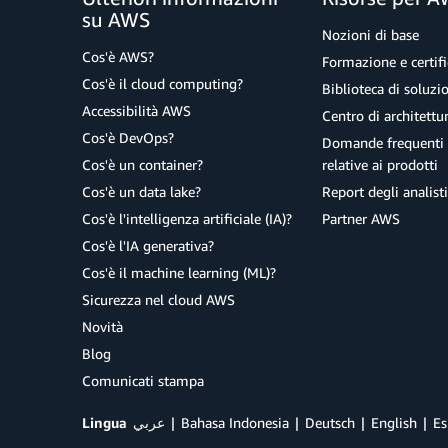
su AWS
Nozioni di base
Cos'è AWS?
Formazione e certifi
Cos'è il cloud computing?
Biblioteca di soluz
Accessibilità AWS
Centro di architettu
Cos'è DevOps?
Domande frequenti 
Cos'è un container?
relative ai prodotti
Cos'è un data lake?
Report degli analisti
Cos'è l'intelligenza artificiale (IA)?
Partner AWS
Cos'è l'IA generativa?
Cos'è il machine learning (ML)?
Sicurezza nel cloud AWS
Novità
Blog
Comunicati stampa
Lingua
عربي
Bahasa Indonesia
Deutsch
English
Es