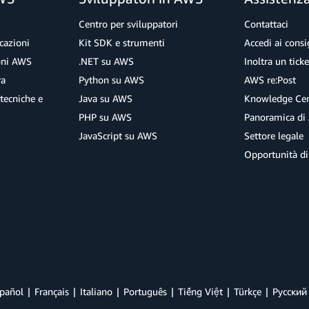
Centro per sviluppatori
Contattaci
cazioni
Kit SDK e strumenti
Accedi ai consig
ioni AWS
.NET su AWS
Inoltra un tick
ra
Python su AWS
AWS re:Post
tecniche e
Java su AWS
Knowledge Cen
PHP su AWS
Panoramica di
JavaScript su AWS
Settore legale
Opportunità di
pañol
Français
Italiano
Português
Tiếng Việt
Türkçe
Ρусский