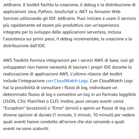
JetBrains. Il toolkit facilita la creazione, il debug e la distribuzione di
applicazioni Java, Python, JavaScript o .NET su Amazon Web
Services utilizzando gli IDE JetBrains. Puoi iniziare a usare il servizio
più rapidamente ed essere più produttivo con un'esperienza
integrata per lo sviluppo delle applicazioni serverless, inclusa
l'assistenza sui primi passi, il debug incrementale, la creazione e la
distribuzione dall'IDE.
AWS Toolkits fornisce integrazioni per i servizi AWS di base, così gli
sviluppatori non hanno necessità di lasciare i propri IDE durante la
realizzazione di applicazioni AWS. L'ultimo rilascio del toolkit
include l'integrazione
con CloudWatch Logs
. Con CloudWatch Logs
hai la possibilità di consultare i flussi di log, individuare un
determinato flusso di log e convertire un log in un formato leggibile
(JSON, CSV, PlainText o CLF). Inoltre, puoi cercare eventi come
"Exception" (eccezioni) o "Error" (errori) e aprire un flusso di log con
diverse opzioni di durata (1 minuto, 5 minuti, 10 minuti) per vedere
quali eventi hanno condotto all'errore che stai cercando e quali
eventi ne sono scaturiti.