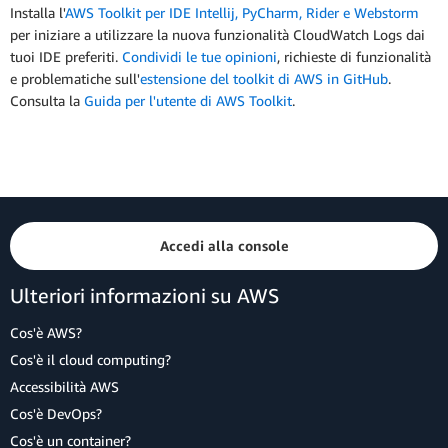
Installa l'
AWS Toolkit per IDE Intellij, PyCharm, Rider e Webstorm
per iniziare a utilizzare la nuova funzionalità CloudWatch Logs dai
tuoi IDE preferiti.
Condividi le tue opinioni
, richieste di funzionalità
e problematiche sull'
estensione del toolkit di AWS in GitHub
.
Consulta la
Guida per l'utente di AWS Toolkit
.
Accedi alla console
Ulteriori informazioni su AWS
Cos'è AWS?
Cos'è il cloud computing?
Accessibilità AWS
Cos'è DevOps?
Cos'è un container?