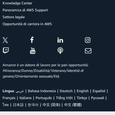
Knowledge Center
Panoramica di AWS Support
Settore legale
Opportunità di carriera in AWS
Amazon è un datore di lavoro per le pari opportunità:
Minoranza/Donne/Disabilità/Veterano/Identità di
genere/Orientamento sessuale/Età.
Lingua
عربي
Bahasa Indonesia
Deutsch
English
Español
Français
Italiano
Português
Tiếng Việt
Türkçe
Ρусский
ไทย
日本語
한국어
中文 (简体)
中文 (繁體)