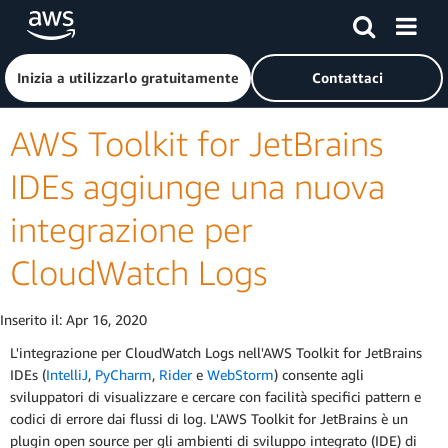
Passa al contenuto principale
Fai clic qui per tornare alla home page di Amazon Web Serv
Inizia a utilizzarlo gratuitamente
Contattaci
AWS Toolkit for JetBrains
IDEs aggiunge una nuova
integrazione per
CloudWatch Logs
Inserito il:
Apr 16, 2020
L'integrazione per CloudWatch Logs nell'AWS Toolkit for JetBrains
IDEs (
IntelliJ
,
PyCharm
,
Rider
e
WebStorm
) consente agli
sviluppatori di visualizzare e cercare con facilità specifici pattern e
codici di errore dai flussi di log. L'AWS Toolkit for JetBrains è un
plugin open source per gli ambienti di sviluppo integrato (IDE) di