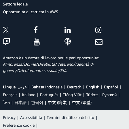
Settore legale
Opportunità di carriera in AWS
Amazon è un datore di lavoro per le pari opportunità:
Minoranza/Donne/Disabilità/Veterano/Identità di
genere/Orientamento sessuale/Età.
Lingua
عربي
Bahasa Indonesia
Deutsch
English
Español
Français
Italiano
Português
Tiếng Việt
Türkçe
Ρусский
ไทย
日本語
한국어
中文 (简体)
中文 (繁體)
Privacy
|
Accessibilità
|
Termini di utilizzo del sito
|
Preferenze cookie
|