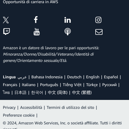
Opportunità di carriera in AWS
Amazon è un datore di lavoro per le pari opportunità:
Minoranza/Donne/Disabilità/Veterano/Identità di
genere/Orientamento sessuale/Età.
Lingua
عربي
Bahasa Indonesia
Deutsch
English
Español
Français
Italiano
Português
Tiếng Việt
Türkçe
Ρусский
ไทย
日本語
한국어
中文 (简体)
中文 (繁體)
Privacy
|
Accessibilità
|
Termini di utilizzo del sito
|
Preferenze cookie
|
© 2024, Amazon Web Services, Inc. o società affiliate. Tutti i diritti